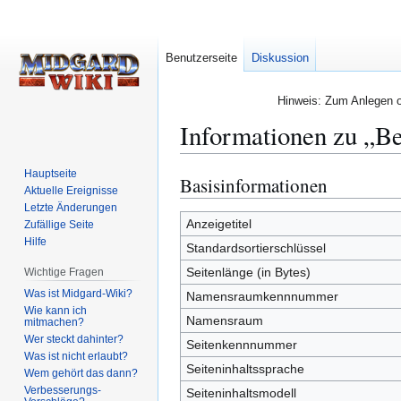
Benutzerseite
Diskussion
Hinweis: Zum Anlegen od
Informationen zu „Be
Hauptseite
Basisinformationen
Zur
Zur
Aktuelle Ereignisse
Navigation
Suche
Letzte Änderungen
springen
springen
Anzeigetitel
Zufällige Seite
Hilfe
Standardsortierschlüssel
Seitenlänge (in Bytes)
Wichtige Fragen
Was ist Midgard-Wiki?
Namensraumkennnummer
Wie kann ich
Namensraum
mitmachen?
Wer steckt dahinter?
Seitenkennnummer
Was ist nicht erlaubt?
Seiteninhaltssprache
Wem gehört das dann?
Verbesserungs-
Seiteninhaltsmodell