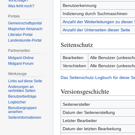
Vorschläge?
Benutzerkennung
Was fehlt noch?
Indizierung durch Suchmaschinen
Portale
Anzahl der Weiterleitungen zu dieser 
Gemeinschafts­portal
Magischer Almanach
Anzahl der Unterseiten dieser Seite
Literatur-Portal
Landeskunde-Portal
Seitenschutz
Partnerseiten
Bearbeiten
Alle Benutzer (unbesch
Midgard-Online
Midgard-Forum
Verschieben
Alle Benutzer (unbesch
Werkzeuge
Das Seitenschutz-Logbuch für diese S
Links auf diese Seite
Änderungen an
Versionsgeschichte
verlinkten Seiten
Benutzerbeiträge
Logbücher
Seitenersteller
Benutzergruppen
ansehen
Datum der Seitenerstellung
Seiten­­informationen
Letzter Bearbeiter
Datum der letzten Bearbeitung