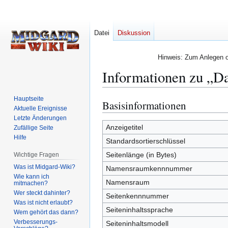
Datei
Diskussion
Hinweis: Zum Anlegen od
Informationen zu „Da
Hauptseite
Basisinformationen
Zur
Zur
Aktuelle Ereignisse
Navigation
Suche
Letzte Änderungen
springen
springen
Anzeigetitel
Zufällige Seite
Hilfe
Standardsortierschlüssel
Seitenlänge (in Bytes)
Wichtige Fragen
Was ist Midgard-Wiki?
Namensraumkennnummer
Wie kann ich
Namensraum
mitmachen?
Wer steckt dahinter?
Seitenkennnummer
Was ist nicht erlaubt?
Seiteninhaltssprache
Wem gehört das dann?
Verbesserungs-
Seiteninhaltsmodell