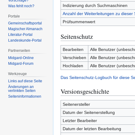
Vorschläge?
Indizierung durch Suchmaschinen
Was fehlt noch?
Anzahl der Weiterleitungen zu dieser 
Portale
Prüfsummenwert
Gemeinschafts­portal
Magischer Almanach
Seitenschutz
Literatur-Portal
Landeskunde-Portal
Bearbeiten
Alle Benutzer (unbesch
Partnerseiten
Verschieben
Alle Benutzer (unbesch
Midgard-Online
Midgard-Forum
Hochladen
Alle Benutzer (unbesch
Werkzeuge
Das Seitenschutz-Logbuch für diese S
Links auf diese Seite
Änderungen an
Versionsgeschichte
verlinkten Seiten
Seiten­­informationen
Seitenersteller
Datum der Seitenerstellung
Letzter Bearbeiter
Datum der letzten Bearbeitung