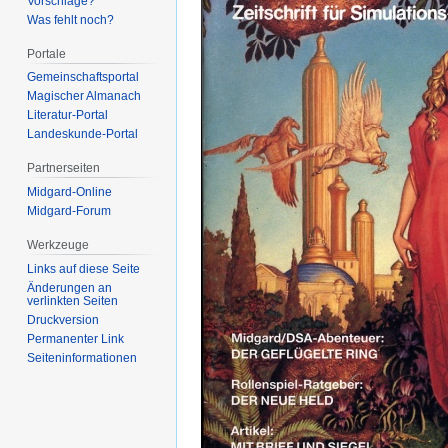
Vorschläge?
Was fehlt noch?
Portale
Gemeinschafts­portal
Magischer Almanach
Literatur-Portal
Landeskunde-Portal
Partnerseiten
Midgard-Online
Midgard-Forum
Werkzeuge
Links auf diese Seite
Änderungen an
verlinkten Seiten
Druckversion
Permanenter Link
Seiten­­informationen