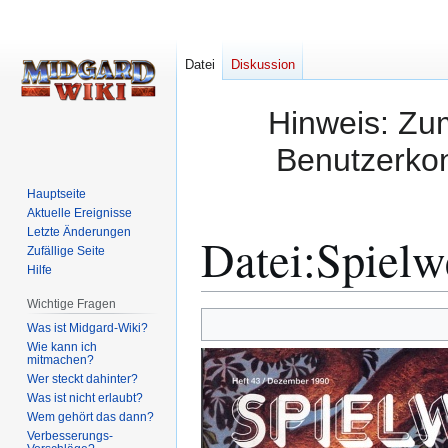
Datei
Diskussion
Hinweis: Zum
Benutzerkon
Hauptseite
Aktuelle Ereignisse
Letzte Änderungen
Datei
:
Spielw
Zufällige Seite
Hilfe
Wichtige Fragen
Zur
Zur
Was ist Midgard-Wiki?
Navigation
Suche
Wie kann ich
mitmachen?
springen
springen
Wer steckt dahinter?
Was ist nicht erlaubt?
Wem gehört das dann?
Verbesserungs-