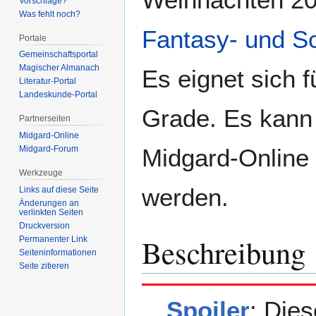
Vorschläge?
Was fehlt noch?
Fantasy- und Sc
Portale
Gemeinschafts­portal
Magischer Almanach
Es eignet sich f
Literatur-Portal
Landeskunde-Portal
Grade. Es kann 
Partnerseiten
Midgard-Online
Midgard-Online
Midgard-Forum
Werkzeuge
werden.
Links auf diese Seite
Änderungen an
verlinkten Seiten
Druckversion
Beschreibung
Permanenter Link
Seiten­­informationen
Seite zitieren
Spoiler
: Dies