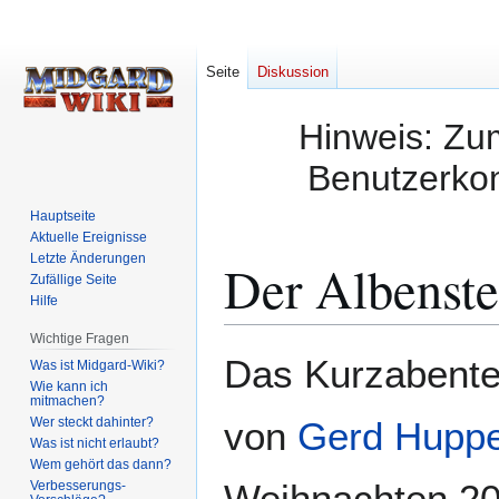
Seite
Diskussion
Hinweis: Zum
Benutzerkon
Hauptseite
Aktuelle Ereignisse
Letzte Änderungen
Der Albenste
Zufällige Seite
Hilfe
Wichtige Fragen
Zur
Zur
Das Kurzabent
Was ist Midgard-Wiki?
Navigation
Suche
Wie kann ich
mitmachen?
springen
springen
Wer steckt dahinter?
von
Gerd Huppe
Was ist nicht erlaubt?
Wem gehört das dann?
Weihnachten 2
Verbesserungs-