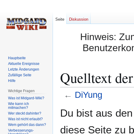
Seite
Diskussion
Hinweis: Zum
Benutzerkon
Hauptseite
Aktuelle Ereignisse
Letzte Änderungen
Quelltext de
Zufällige Seite
Hilfe
Wichtige Fragen
←
DiYung
Was ist Midgard-Wiki?
Wie kann ich
Zur
Zur
mitmachen?
Du bist aus den
Wer steckt dahinter?
Navigation
Suche
Was ist nicht erlaubt?
springen
springen
Wem gehört das dann?
diese Seite zu 
Verbesserungs-