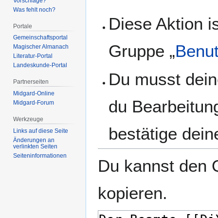
Vorschläge?
Was fehlt noch?
Diese Aktion i
Portale
Gemeinschafts­portal
Gruppe „
Benut
Magischer Almanach
Literatur-Portal
Landeskunde-Portal
Du musst dein
Partnerseiten
Midgard-Online
du Bearbeitun
Midgard-Forum
Werkzeuge
bestätige dein
Links auf diese Seite
Änderungen an
verlinkten Seiten
Seiten­­informationen
Du kannst den Q
kopieren.