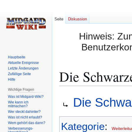
Seite
Diskussion
Hinweis: Zum
Benutzerkon
Hauptseite
Aktuelle Ereignisse
Letzte Änderungen
Die Schwarz
Zufällige Seite
Hilfe
Wichtige Fragen
Zur
Zur
Weiterleitung nach:
Was ist Midgard-Wiki?
Die Schwa
Navigation
Suche
Wie kann ich
mitmachen?
springen
springen
Wer steckt dahinter?
Was ist nicht erlaubt?
Kategorie
:
Wem gehört das dann?
Weiterleitu
Verbesserungs-