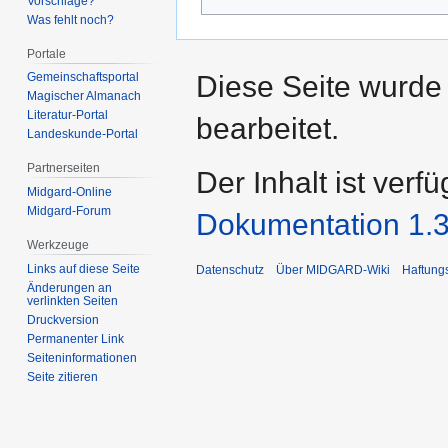
Vorschläge?
Was fehlt noch?
Portale
Diese Seite wurde
Gemeinschafts­portal
Magischer Almanach
Literatur-Portal
bearbeitet.
Landeskunde-Portal
Partnerseiten
Der Inhalt ist verf
Midgard-Online
Midgard-Forum
Dokumentation 1.3
Werkzeuge
Links auf diese Seite
Datenschutz
Über MIDGARD-Wiki
Haftung
Änderungen an
verlinkten Seiten
Druckversion
Permanenter Link
Seiten­­informationen
Seite zitieren