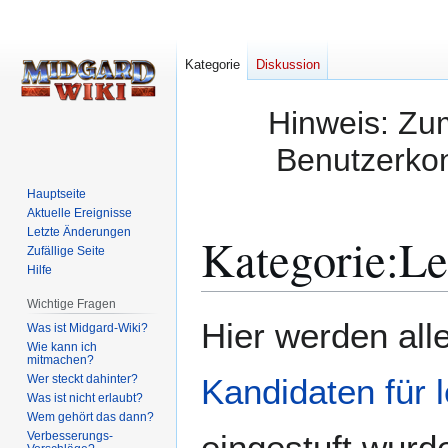
Kategorie
Diskussion
Hinweis: Zum
Benutzerkon
Hauptseite
Aktuelle Ereignisse
Letzte Änderungen
Kategorie
:
Le
Zufällige Seite
Hilfe
Wichtige Fragen
Zur
Zur
Hier werden alle
Was ist Midgard-Wiki?
Navigation
Suche
Wie kann ich
mitmachen?
springen
springen
Wer steckt dahinter?
Kandidaten für 
Was ist nicht erlaubt?
Wem gehört das dann?
eingestuft wurd
Verbesserungs-