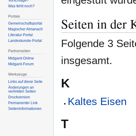
Vorschläge?
Was fehlt noch?
Portale
Seiten in der
Gemeinschafts­portal
Magischer Almanach
Literatur-Portal
Folgende 3 Seit
Landeskunde-Portal
Partnerseiten
insgesamt.
Midgard-Online
Midgard-Forum
Werkzeuge
K
Links auf diese Seite
Änderungen an
verlinkten Seiten
Druckversion
Kaltes Eisen
Permanenter Link
Seiten­­informationen
T