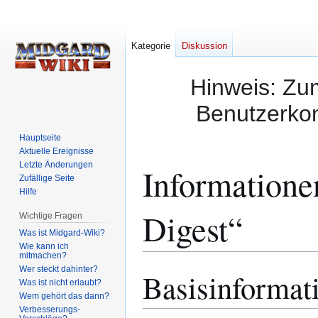
Kategorie
Diskussion
Hinweis: Zum
Benutzerkon
Hauptseite
Aktuelle Ereignisse
Letzte Änderungen
Informatione
Zufällige Seite
Hilfe
Digest“
Wichtige Fragen
Was ist Midgard-Wiki?
Wie kann ich
mitmachen?
Wer steckt dahinter?
Basisinformat
Zur
Zur
Was ist nicht erlaubt?
Navigation
Suche
Wem gehört das dann?
springen
springen
Verbesserungs-