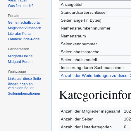
Vorschläge?
Anzeigetitel
Was fehlt noch?
Standardsortierschlüssel
Portale
Seitenlänge (in Bytes)
Gemeinschafts­portal
Namensraumkennnummer
Magischer Almanach
Literatur-Portal
Namensraum
Landeskunde-Portal
Seitenkennnummer
Partnerseiten
Seiteninhaltssprache
Midgard-Online
Seiteninhaltsmodell
Midgard-Forum
Indizierung durch Suchmaschinen
Werkzeuge
Anzahl der Weiterleitungen zu dieser 
Links auf diese Seite
Änderungen an
Kategorieinfo
verlinkten Seiten
Seiten­­informationen
Anzahl der Mitglieder insgesamt
102
Anzahl der Seiten
102
Anzahl der Unterkategorien
0