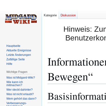
Kategorie
Diskussion
Hinweis: Zum
Benutzerkon
Hauptseite
Aktuelle Ereignisse
Letzte Änderungen
Informatione
Zufällige Seite
Hilfe
Bewegen“
Wichtige Fragen
Was ist Midgard-Wiki?
Wie kann ich
mitmachen?
Wer steckt dahinter?
Basisinformat
Zur
Zur
Was ist nicht erlaubt?
Navigation
Suche
Wem gehört das dann?
springen
springen
Verbesserungs-