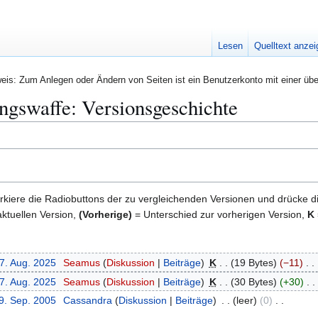
Lesen
Quelltext anze
eis: Zum Anlegen oder Ändern von Seiten ist ein Benutzerkonto mit einer übe
ngswaffe: Versionsgeschichte
kiere die Radiobuttons der zu vergleichenden Versionen und drücke d
ktuellen Version,
(Vorherige)
= Unterschied zur vorherigen Version,
K
17. Aug. 2025
Seamus
Diskussion
Beiträge
K
19 Bytes
−11
17. Aug. 2025
Seamus
Diskussion
Beiträge
K
30 Bytes
+30
29. Sep. 2005
Cassandra
Diskussion
Beiträge
leer
0