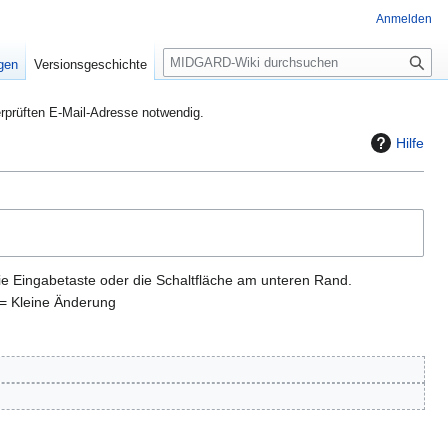
Anmelden
S
igen
Versionsgeschichte
u
c
rprüften E-Mail-Adresse notwendig.
h
Hilfe
e
ie Eingabetaste oder die Schaltfläche am unteren Rand.
= Kleine Änderung