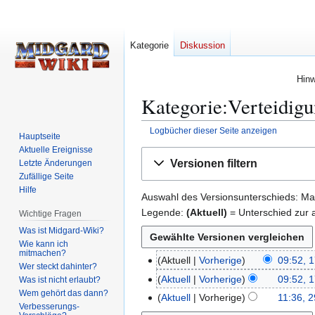
Kategorie
Diskussion
Hinw
Kategorie:Verteidigu
Logbücher dieser Seite anzeigen
Hauptseite
Aktuelle Ereignisse
Zur
Zur
Versionen filtern
Letzte Änderungen
Navigation
Suche
Zufällige Seite
springen
springen
Hilfe
Auswahl des Versionsunterschieds: Mar
Legende:
(Aktuell)
= Unterschied zur a
Wichtige Fragen
Was ist Midgard-Wiki?
Wie kann ich
mitmachen?
Aktuell
Vorherige
09:52, 
1
Wer steckt dahinter?
K
7
Aktuell
Vorherige
09:52, 
Was ist nicht erlaubt?
e
.
Wem gehört das dann?
K
Aktuell
Vorherige
11:36, 
2
i
Verbesserungs-
A
e
K
9