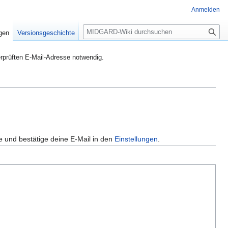
Anmelden
S
igen
Versionsgeschichte
u
c
rprüften E-Mail-Adresse notwendig.
h
e
e und bestätige deine E-Mail in den
Einstellungen
.