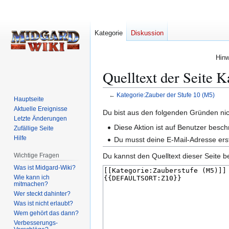
Kategorie
Diskussion
Hinw
Quelltext der Seite 
←
Kategorie:Zauber der Stufe 10 (M5)
Hauptseite
Aktuelle Ereignisse
Zur
Zur
Du bist aus den folgenden Gründen nich
Letzte Änderungen
Navigation
Suche
Diese Aktion ist auf Benutzer besch
Zufällige Seite
springen
springen
Hilfe
Du musst deine E-Mail-Adresse erst
Wichtige Fragen
Du kannst den Quelltext dieser Seite b
Was ist Midgard-Wiki?
Wie kann ich
mitmachen?
Wer steckt dahinter?
Was ist nicht erlaubt?
Wem gehört das dann?
Verbesserungs-