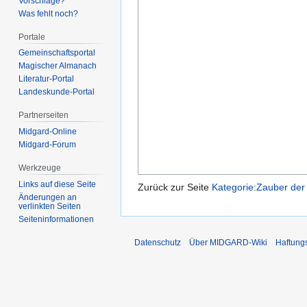
Vorschläge?
Was fehlt noch?
Portale
Gemeinschafts­portal
Magischer Almanach
Literatur-Portal
Landeskunde-Portal
Partnerseiten
Midgard-Online
Midgard-Forum
Werkzeuge
Links auf diese Seite
Zurück zur Seite
Kategorie:Zauber der
Änderungen an
verlinkten Seiten
Seiten­­informationen
Datenschutz
Über MIDGARD-Wiki
Haftung