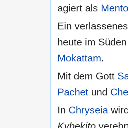
agiert als
Mento
Ein verlassenes
heute im Süde
Mokattam
.
Mit dem Gott
Sa
Pachet
und
Che
In
Chryseia
wird
Kybekito
verehrt