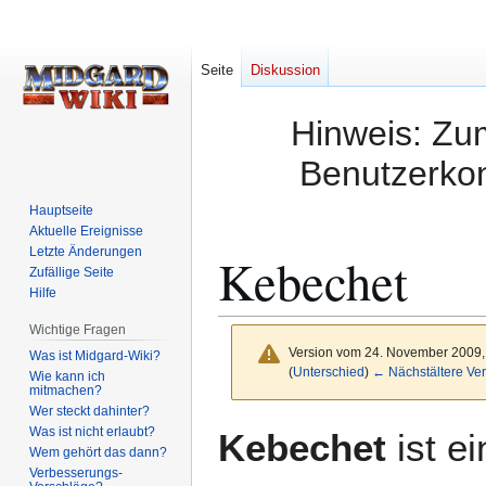
Seite
Diskussion
Hinweis: Zum
Benutzerkon
Hauptseite
Aktuelle Ereignisse
Letzte Änderungen
Kebechet
Zufällige Seite
Hilfe
Wichtige Fragen
Version vom 24. November 2009,
Was ist Midgard-Wiki?
(
Unterschied
)
← Nächstältere Ver
Wie kann ich
mitmachen?
Wer steckt dahinter?
Zur
Zur
Was ist nicht erlaubt?
Kebechet
ist e
Navigation
Suche
Wem gehört das dann?
Verbesserungs-
springen
springen