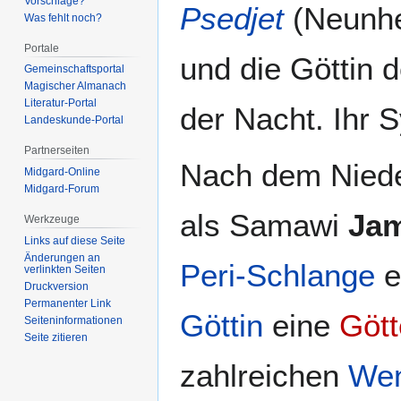
Vorschläge?
Psedjet
(Neunhe
Was fehlt noch?
Portale
und die Göttin 
Gemeinschafts­portal
Magischer Almanach
Literatur-Portal
der Nacht. Ihr 
Landeskunde-Portal
Partnerseiten
Nach dem Nied
Midgard-Online
Midgard-Forum
als Samawi
Jam
Werkzeuge
Links auf diese Seite
Änderungen an
Peri-Schlange
e
verlinkten Seiten
Druckversion
Permanenter Link
Göttin
eine
Gött
Seiten­­informationen
Seite zitieren
zahlreichen
Wen