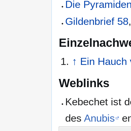
Die Pyramiden
Gildenbrief 58
Einzelnachw
↑
Ein Hauch v
Weblinks
Kebechet ist d
des
Anubis
en