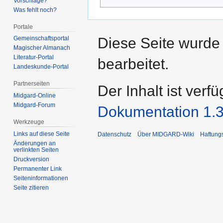
Vorschläge?
Was fehlt noch?
Portale
Diese Seite wurde
Gemeinschafts­portal
Magischer Almanach
Literatur-Portal
bearbeitet.
Landeskunde-Portal
Partnerseiten
Der Inhalt ist verf
Midgard-Online
Midgard-Forum
Dokumentation 1.3
Werkzeuge
Links auf diese Seite
Datenschutz
Über MIDGARD-Wiki
Haftung
Änderungen an
verlinkten Seiten
Druckversion
Permanenter Link
Seiten­­informationen
Seite zitieren