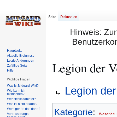
Seite
Diskussion
Hinweis: Zum
Benutzerkon
Hauptseite
Aktuelle Ereignisse
Letzte Änderungen
Legion der 
Zufällige Seite
Hilfe
Wichtige Fragen
Zur
Zur
Weiterleitung nach:
Was ist Midgard-Wiki?
Legion de
Navigation
Suche
Wie kann ich
mitmachen?
springen
springen
Wer steckt dahinter?
Was ist nicht erlaubt?
Kategorie
:
Wem gehört das dann?
Weiterleitu
Verbesserungs-