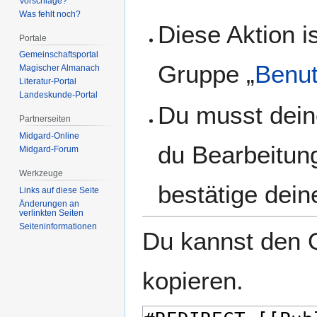
Vorschläge?
Was fehlt noch?
Diese Aktion i
Portale
Gemeinschafts­portal
Gruppe „
Benut
Magischer Almanach
Literatur-Portal
Landeskunde-Portal
Du musst dein
Partnerseiten
Midgard-Online
du Bearbeitun
Midgard-Forum
Werkzeuge
bestätige dein
Links auf diese Seite
Änderungen an
verlinkten Seiten
Seiten­­informationen
Du kannst den Q
kopieren.