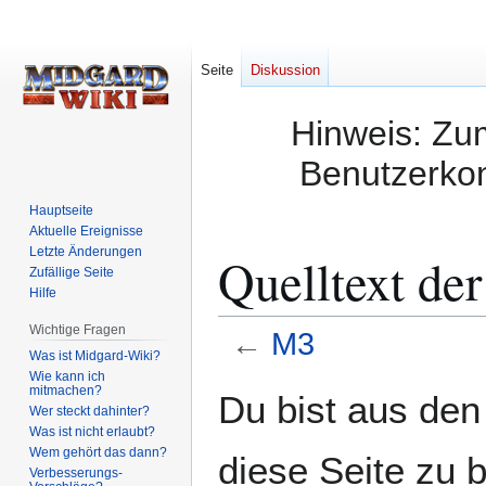
Seite
Diskussion
Hinweis: Zum
Benutzerkon
Hauptseite
Aktuelle Ereignisse
Letzte Änderungen
Quelltext de
Zufällige Seite
Hilfe
Wichtige Fragen
←
M3
Was ist Midgard-Wiki?
Wie kann ich
Zur
Zur
mitmachen?
Du bist aus den
Wer steckt dahinter?
Navigation
Suche
Was ist nicht erlaubt?
springen
springen
Wem gehört das dann?
diese Seite zu 
Verbesserungs-