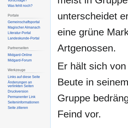
Vorschläge?
Was fehlt noch?
unterscheidet e
Portale
Gemeinschafts­portal
Magischer Almanach
eine grüne Mark
Literatur-Portal
Landeskunde-Portal
Artgenossen.
Partnerseiten
Midgard-Online
Midgard-Forum
Er hält sich vo
Werkzeuge
Links auf diese Seite
Beute in seinem
Änderungen an
verlinkten Seiten
Druckversion
Gruppe bedräng
Permanenter Link
Seiten­­informationen
Seite zitieren
Feind vor.