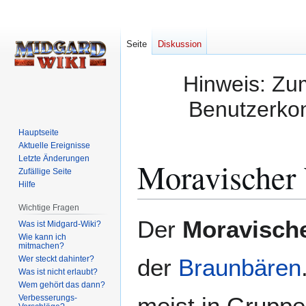
Seite
Diskussion
Hinweis: Zum
Benutzerkon
Hauptseite
Aktuelle Ereignisse
Letzte Änderungen
Moravischer
Zufällige Seite
Hilfe
Wichtige Fragen
Zur
Zur
Der
Moravisch
Was ist Midgard-Wiki?
Navigation
Suche
Wie kann ich
mitmachen?
springen
springen
Wer steckt dahinter?
der
Braunbären
Was ist nicht erlaubt?
Wem gehört das dann?
meist in Gruppe
Verbesserungs-