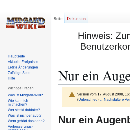
Seite
Diskussion
Hinweis: Zum
Benutzerkon
Hauptseite
Aktuelle Ereignisse
Letzte Änderungen
Nur ein Auge
Zufällige Seite
Hilfe
Wichtige Fragen
Version vom 17. August 2008, 16
Was ist Midgard-Wiki?
(
Unterschied
)
← Nächstältere Ver
Wie kann ich
mitmachen?
Wer steckt dahinter?
Zur
Zur
Was ist nicht erlaubt?
Nur ein Augenb
Navigation
Suche
Wem gehört das dann?
Verbesserungs-
springen
springen