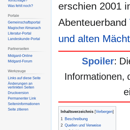
Vorschläge?
erschien 2001 
Was fehlt noch?
Portale
Abenteuerband
Gemeinschafts­portal
Magischer Almanach
Literatur-Portal
und alten Mäch
Landeskunde-Portal
Partnerseiten
Midgard-Online
Spoiler
: Di
Midgard-Forum
Werkzeuge
Informationen, 
Links auf diese Seite
Änderungen an
verlinkten Seiten
e
Druckversion
Permanenter Link
Seiten­­informationen
Seite zitieren
Inhaltsverzeichnis
1
Beschreibung
2
Quellen und Verweise