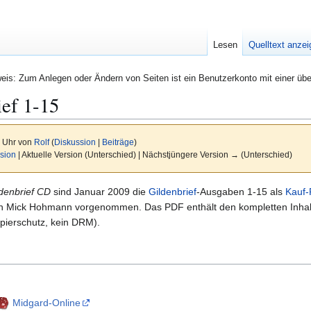
Lesen
Quelltext anze
eis: Zum Anlegen oder Ändern von Seiten ist ein Benutzerkonto mit einer übe
ief 1-15
2 Uhr von
Rolf
(
Diskussion
|
Beiträge
)
sion
| Aktuelle Version (Unterschied) | Nächstjüngere Version → (Unterschied)
denbrief CD
sind Januar 2009 die
Gildenbrief
-Ausgaben 1-15 als
Kauf
n Mick Hohmann vorgenommen. Das PDF enthält den kompletten Inhalt
pierschutz, kein DRM).
Midgard-Online