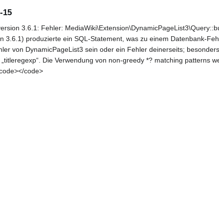
-15
rsion 3.6.1: Fehler: MediaWiki\Extension\DynamicPageList3\Query::bu
n 3.6.1) produzierte ein SQL-Statement, was zu einem Datenbank-Fehl
hler von DynamicPageList3 sein oder ein Fehler deinerseits; besonder
„titleregexp“. Die Verwendung von non-greedy *? matching patterns w
<code></code>