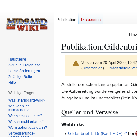
Publikation
Diskussion
Hinw
Publikation
:
Gildenbr
Hauptseite
Version vom 28. April 2009, 10:4
Aktuelle Ereignisse
(
Unterschied
)
← Nächstältere Ver
Letzte Änderungen
Zufällige Seite
Hilfe
Zur
Zur
Anstelle der schon lange geplanten
Gil
Navigation
Suche
Die Aufbereitung wurde weitgehend vo
Wichtige Fragen
springen
springen
Ausgaben und ist ungeschützt (kein Ko
Was ist Midgard-Wiki?
Wie kann ich
Quellen und Verweise
mitmachen?
Wer steckt dahinter?
Was ist nicht erlaubt?
Weblinks
Wem gehört das dann?
Gildenbrief 1-15 (Kauf-PDF)
bei
Verbesserungs-