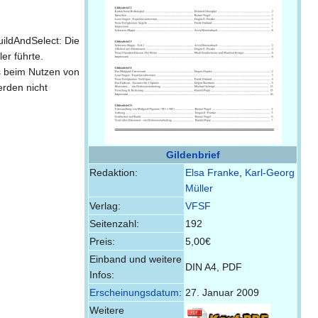
ildAndSelect: Die
er führte.
s beim Nutzen von
erden nicht
Gildenbrief
Redaktion:
Elsa Franke
,
Karl-Georg
Müller
Verlag:
VFSF
Seitenzahl:
192
Preis:
5,00€
Einband und weitere
DIN A4, PDF
Infos:
Erscheinungsdatum
:
27. Januar 2009
Weitere