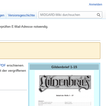
Anmelden
S
igen
Versionsgeschichte
u
c
rprüften E-Mail-Adresse notwendig.
h
e
-PDF
erschienen.
Gildenbrief 1-15
 der vergriffenen