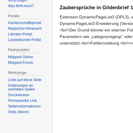
Vorschläge?
Was fehlt noch?
Zaubersprüche in Gildenbrief 1
Portale
Extension:DynamicPageList3 (DPL3), ve
Gemeinschafts­portal
DynamicPageList3-Erweiterung (Versio
Magischer Almanach
<br/>Der Grund könnte ein interner Fe
Literatur-Portal
Parametern wie „categoryregexp“ oder 
Landeskunde-Portal
unterstützt.<br/>Fehlermeldung:<br/>
Partnerseiten
Midgard-Online
Midgard-Forum
Werkzeuge
Links auf diese Seite
Änderungen an
verlinkten Seiten
Druckversion
Permanenter Link
Seiten­­informationen
Seite zitieren