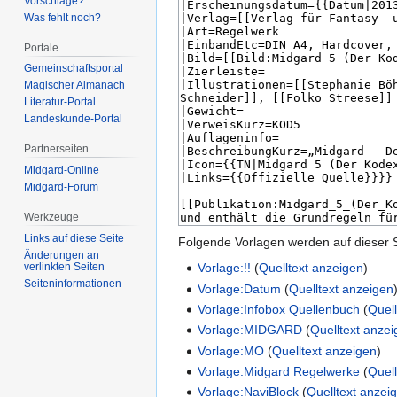
Vorschläge?
Was fehlt noch?
Portale
Gemeinschafts­portal
Magischer Almanach
Literatur-Portal
Landeskunde-Portal
Partnerseiten
Midgard-Online
Midgard-Forum
Werkzeuge
Links auf diese Seite
Folgende Vorlagen werden auf dieser 
Änderungen an
verlinkten Seiten
Vorlage:!!
(
Quelltext anzeigen
)
Seiten­­informationen
Vorlage:Datum
(
Quelltext anzeigen
Vorlage:Infobox Quellenbuch
(
Quel
Vorlage:MIDGARD
(
Quelltext anze
Vorlage:MO
(
Quelltext anzeigen
)
Vorlage:Midgard Regelwerke
(
Quel
Vorlage:NaviBlock
(
Quelltext anzei