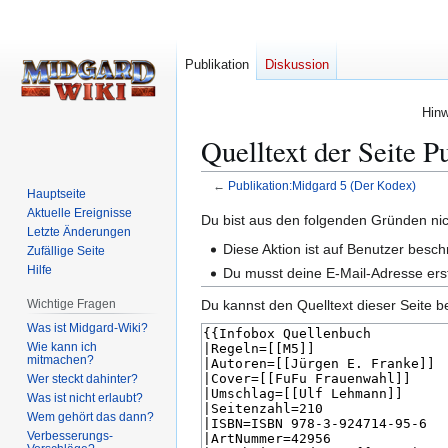
Publikation
Diskussion
Hinw
Quelltext der Seite 
←
Publikation:Midgard 5 (Der Kodex)
Hauptseite
Aktuelle Ereignisse
Zur
Zur
Du bist aus den folgenden Gründen nich
Letzte Änderungen
Navigation
Suche
Diese Aktion ist auf Benutzer besch
Zufällige Seite
springen
springen
Hilfe
Du musst deine E-Mail-Adresse erst
Wichtige Fragen
Du kannst den Quelltext dieser Seite b
Was ist Midgard-Wiki?
Wie kann ich
mitmachen?
Wer steckt dahinter?
Was ist nicht erlaubt?
Wem gehört das dann?
Verbesserungs-