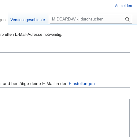
Anmelden
S
igen
Versionsgeschichte
u
c
rprüften E-Mail-Adresse notwendig.
h
e
e und bestätige deine E-Mail in den
Einstellungen
.