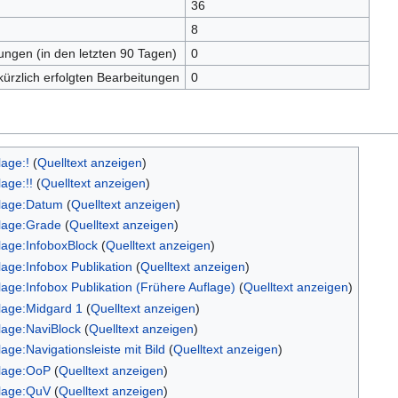
36
n
8
tungen (in den letzten 90 Tagen)
0
kürzlich erfolgten Bearbeitungen
0
lage:!
(
Quelltext anzeigen
)
lage:!!
(
Quelltext anzeigen
)
lage:Datum
(
Quelltext anzeigen
)
lage:Grade
(
Quelltext anzeigen
)
lage:InfoboxBlock
(
Quelltext anzeigen
)
lage:Infobox Publikation
(
Quelltext anzeigen
)
lage:Infobox Publikation (Frühere Auflage)
(
Quelltext anzeigen
)
lage:Midgard 1
(
Quelltext anzeigen
)
lage:NaviBlock
(
Quelltext anzeigen
)
lage:Navigationsleiste mit Bild
(
Quelltext anzeigen
)
lage:OoP
(
Quelltext anzeigen
)
lage:QuV
(
Quelltext anzeigen
)