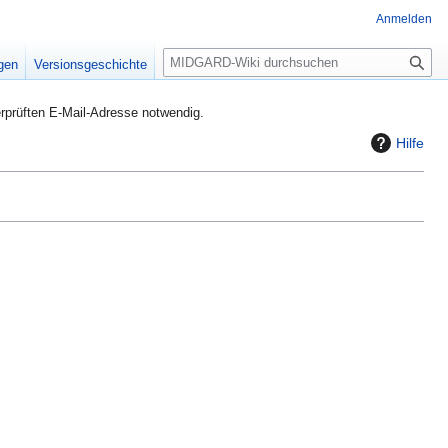
Anmelden
S
igen
Versionsgeschichte
u
c
rprüften E-Mail-Adresse notwendig.
h
Hilfe
e