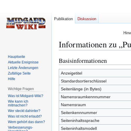
Publikation
Diskussion
Hinw
Informationen zu „Pu
Hauptseite
Basisinformationen
Zur
Zur
Aktuelle Ereignisse
Navigation
Suche
Letzte Änderungen
springen
springen
Anzeigetitel
Zufällige Seite
Hilfe
Standardsortierschlüssel
Seitenlänge (in Bytes)
Wichtige Fragen
Was ist Midgard-Wiki?
Namensraumkennnummer
Wie kann ich
Namensraum
mitmachen?
Wer steckt dahinter?
Seitenkennnummer
Was ist nicht erlaubt?
Seiteninhaltssprache
Wem gehört das dann?
Verbesserungs-
Seiteninhaltsmodell