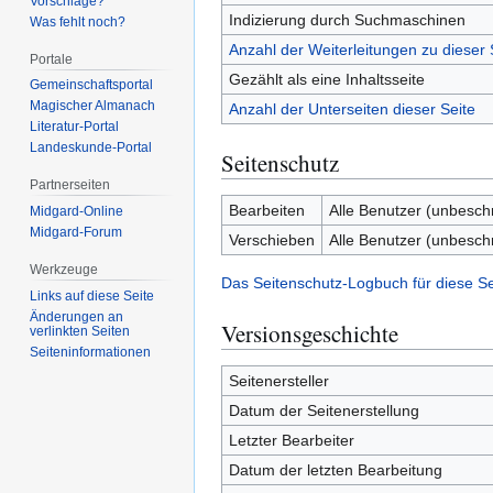
Vorschläge?
Indizierung durch Suchmaschinen
Was fehlt noch?
Anzahl der Weiterleitungen zu dieser 
Portale
Gezählt als eine Inhaltsseite
Gemeinschafts­portal
Magischer Almanach
Anzahl der Unterseiten dieser Seite
Literatur-Portal
Landeskunde-Portal
Seitenschutz
Partnerseiten
Bearbeiten
Alle Benutzer (unbesch
Midgard-Online
Midgard-Forum
Verschieben
Alle Benutzer (unbesch
Werkzeuge
Das Seitenschutz-Logbuch für diese S
Links auf diese Seite
Änderungen an
Versionsgeschichte
verlinkten Seiten
Seiten­­informationen
Seitenersteller
Datum der Seitenerstellung
Letzter Bearbeiter
Datum der letzten Bearbeitung