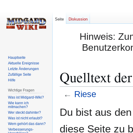
Seite
Diskussion
Hinweis: Zum
Benutzerkon
Hauptseite
Aktuelle Ereignisse
Letzte Änderungen
Quelltext der
Zufällige Seite
Hilfe
Wichtige Fragen
←
Riese
Was ist Midgard-Wiki?
Wie kann ich
Zur
Zur
mitmachen?
Du bist aus den
Wer steckt dahinter?
Navigation
Suche
Was ist nicht erlaubt?
springen
springen
Wem gehört das dann?
diese Seite zu 
Verbesserungs-