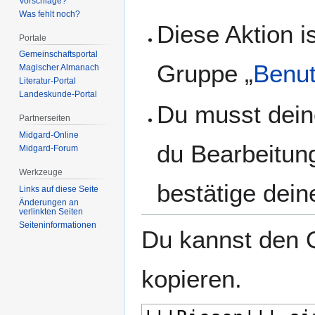
Vorschläge?
Was fehlt noch?
Diese Aktion i
Portale
Gemeinschafts­portal
Gruppe „
Benut
Magischer Almanach
Literatur-Portal
Landeskunde-Portal
Du musst dein
Partnerseiten
Midgard-Online
du Bearbeitun
Midgard-Forum
Werkzeuge
bestätige dein
Links auf diese Seite
Änderungen an
verlinkten Seiten
Seiten­­informationen
Du kannst den Q
kopieren.