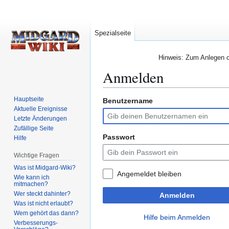
Spezialseite
Hinweis: Zum Anlegen od
Anmelden
Hauptseite
Benutzername
Zur
Zur
Aktuelle Ereignisse
Navigation
Suche
Letzte Änderungen
springen
springen
Zufällige Seite
Passwort
Hilfe
Wichtige Fragen
Was ist Midgard-Wiki?
Angemeldet bleiben
Wie kann ich
mitmachen?
Wer steckt dahinter?
Anmelden
Was ist nicht erlaubt?
Wem gehört das dann?
Hilfe beim Anmelden
Verbesserungs-