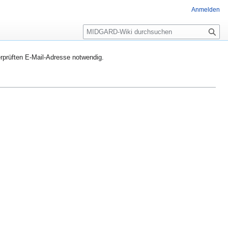
Anmelden
S
u
c
rprüften E-Mail-Adresse notwendig.
h
e