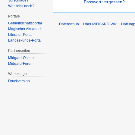
Vorschläge?
Passwort vergessen?
Was fehlt noch?
Portale
Gemeinschafts­portal
Datenschutz
Über MIDGARD-Wiki
Haftung
Magischer Almanach
Literatur-Portal
Landeskunde-Portal
Partnerseiten
Midgard-Online
Midgard-Forum
Werkzeuge
Druckversion