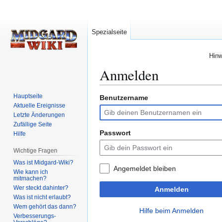
Spezialseite
Hinw
Anmelden
Hauptseite
Benutzername
Zur
Zur
Aktuelle Ereignisse
Navigation
Suche
Letzte Änderungen
springen
springen
Zufällige Seite
Passwort
Hilfe
Wichtige Fragen
Was ist Midgard-Wiki?
Angemeldet bleiben
Wie kann ich
mitmachen?
Wer steckt dahinter?
Anmelden
Was ist nicht erlaubt?
Wem gehört das dann?
Hilfe beim Anmelden
Verbesserungs-