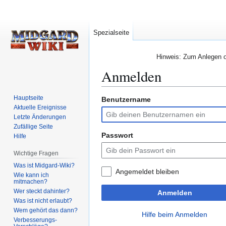
Spezialseite
Hinweis: Zum Anlegen od
Anmelden
Hauptseite
Benutzername
Zur
Zur
Aktuelle Ereignisse
Navigation
Suche
Letzte Änderungen
springen
springen
Zufällige Seite
Passwort
Hilfe
Wichtige Fragen
Was ist Midgard-Wiki?
Angemeldet bleiben
Wie kann ich
mitmachen?
Wer steckt dahinter?
Anmelden
Was ist nicht erlaubt?
Wem gehört das dann?
Hilfe beim Anmelden
Verbesserungs-