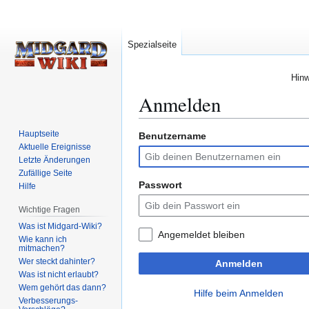
Spezialseite
Hinw
Anmelden
Hauptseite
Benutzername
Zur
Zur
Aktuelle Ereignisse
Navigation
Suche
Letzte Änderungen
springen
springen
Zufällige Seite
Passwort
Hilfe
Wichtige Fragen
Was ist Midgard-Wiki?
Angemeldet bleiben
Wie kann ich
mitmachen?
Wer steckt dahinter?
Anmelden
Was ist nicht erlaubt?
Wem gehört das dann?
Hilfe beim Anmelden
Verbesserungs-