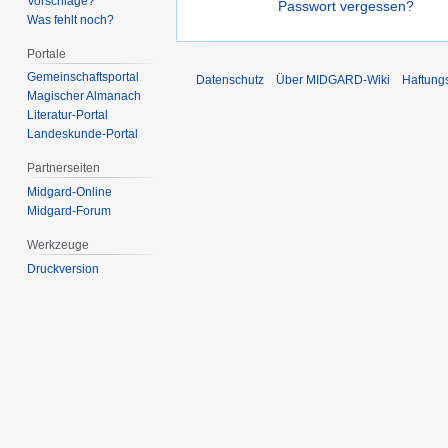
Vorschläge?
Passwort vergessen?
Was fehlt noch?
Portale
Gemeinschafts­portal
Datenschutz
Über MIDGARD-Wiki
Haftung
Magischer Almanach
Literatur-Portal
Landeskunde-Portal
Partnerseiten
Midgard-Online
Midgard-Forum
Werkzeuge
Druckversion