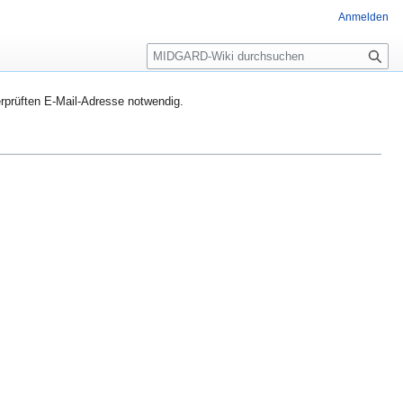
Anmelden
S
u
c
rprüften E-Mail-Adresse notwendig.
h
e