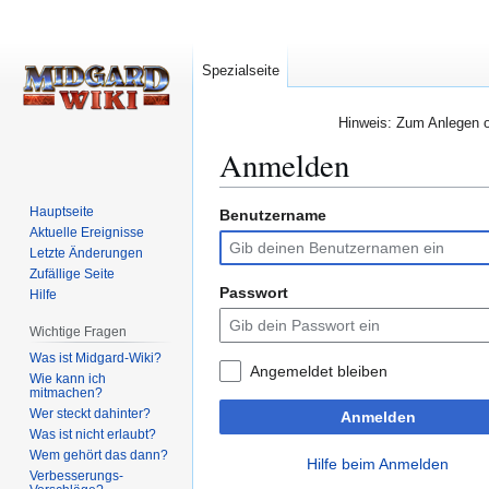
Spezialseite
Hinweis: Zum Anlegen od
Anmelden
Hauptseite
Benutzername
Zur
Zur
Aktuelle Ereignisse
Navigation
Suche
Letzte Änderungen
springen
springen
Zufällige Seite
Passwort
Hilfe
Wichtige Fragen
Was ist Midgard-Wiki?
Angemeldet bleiben
Wie kann ich
mitmachen?
Wer steckt dahinter?
Anmelden
Was ist nicht erlaubt?
Wem gehört das dann?
Hilfe beim Anmelden
Verbesserungs-