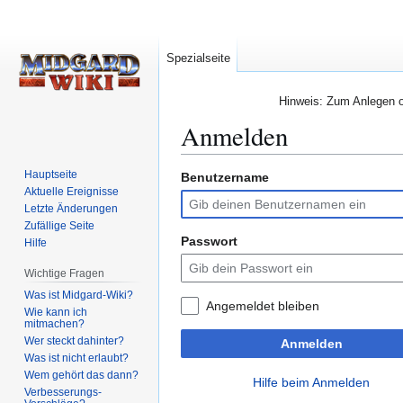
Spezialseite
Hinweis: Zum Anlegen od
Anmelden
Hauptseite
Benutzername
Zur
Zur
Aktuelle Ereignisse
Navigation
Suche
Letzte Änderungen
springen
springen
Zufällige Seite
Passwort
Hilfe
Wichtige Fragen
Was ist Midgard-Wiki?
Angemeldet bleiben
Wie kann ich
mitmachen?
Wer steckt dahinter?
Anmelden
Was ist nicht erlaubt?
Wem gehört das dann?
Hilfe beim Anmelden
Verbesserungs-