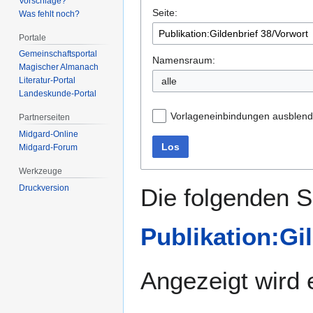
Vorschläge?
Seite:
springen
springen
Was fehlt noch?
Portale
Gemeinschafts­portal
Namensraum:
Magischer Almanach
alle
Literatur-Portal
Landeskunde-Portal
Vorlageneinbindungen ausblen
Partnerseiten
Midgard-Online
Los
Midgard-Forum
Werkzeuge
Druckversion
Die folgenden S
Publikation:Gi
Angezeigt wird e