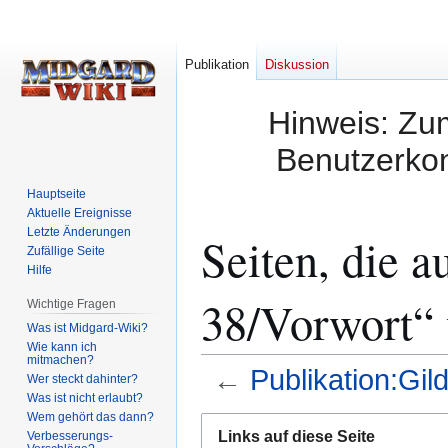
Publikation
Diskussion
Hinweis: Zum
Benutzerkon
Hauptseite
Aktuelle Ereignisse
Letzte Änderungen
Seiten, die a
Zufällige Seite
Hilfe
38/Vorwort“ 
Wichtige Fragen
Was ist Midgard-Wiki?
Wie kann ich
mitmachen?
←
Publikation:Gil
Wer steckt dahinter?
Was ist nicht erlaubt?
Wem gehört das dann?
Zur
Zur
Links auf diese Seite
Verbesserungs-
Navigation
Suche