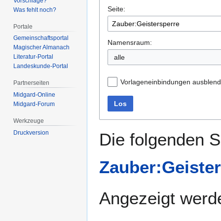
Vorschläge?
Seite:
springen
springen
Was fehlt noch?
Portale
Gemeinschafts­portal
Namensraum:
Magischer Almanach
alle
Literatur-Portal
Landeskunde-Portal
Vorlageneinbindungen ausblen
Partnerseiten
Midgard-Online
Los
Midgard-Forum
Werkzeuge
Druckversion
Die folgenden S
Zauber:Geiste
Angezeigt werde