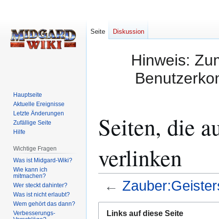
Seite
Diskussion
Hinweis: Zum
Benutzerkon
Hauptseite
Aktuelle Ereignisse
Letzte Änderungen
Seiten, die a
Zufällige Seite
Hilfe
verlinken
Wichtige Fragen
Was ist Midgard-Wiki?
Wie kann ich
mitmachen?
←
Zauber:Geister
Wer steckt dahinter?
Was ist nicht erlaubt?
Wem gehört das dann?
Zur
Zur
Links auf diese Seite
Verbesserungs-
Navigation
Suche