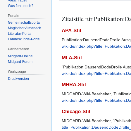
Vorschläge?
Was fehlt noch?
Portale
Zitatstile für Publikation
Gemeinschafts­portal
Magischer Almanach
APA-Stil
Literatur-Portal
Landeskunde-Portal
Publikation:DausendDodeDrolle Ausga
wiki.de/index.php?title=Publikatio
Partnerseiten
Midgard-Online
MLA-Stil
Midgard-Forum
"Publikation:DausendDodeDrolle Aus
Werkzeuge
wiki.de/index.php?title=Publikatio
Druckversion
MHRA-Stil
MIDGARD-Wiki-Bearbeiter, 'Publikat
wiki.de/index.php?title=Publikatio
Chicago-Stil
MIDGARD-Wiki-Bearbeiter, "Publikat
title=Publikation:DausendDodeDroll