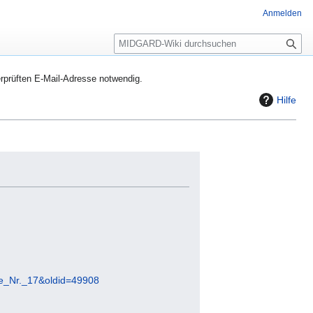
Anmelden
S
u
c
rprüften E-Mail-Adresse notwendig.
h
Hilfe
e
be_Nr._17&oldid=49908