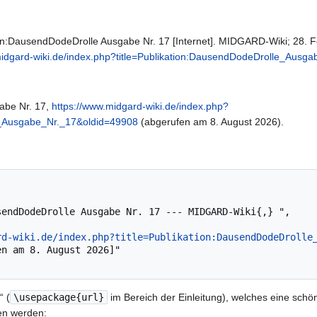
n:DausendDodeDrolle Ausgabe Nr. 17 [Internet]. MIDGARD-Wiki; 28. Feb
midgard-wiki.de/index.php?title=Publikation:DausendDodeDrolle_Ausg
abe Nr. 17,
https://www.midgard-wiki.de/index.php?
e_Ausgabe_Nr._17&oldid=49908
(abgerufen am 8. August 2026).
rd-wiki.de/index.php?title=Publikation:DausendDodeDrolle
“ (
\usepackage{url}
im Bereich der Einleitung), welches eine schön
en werden: