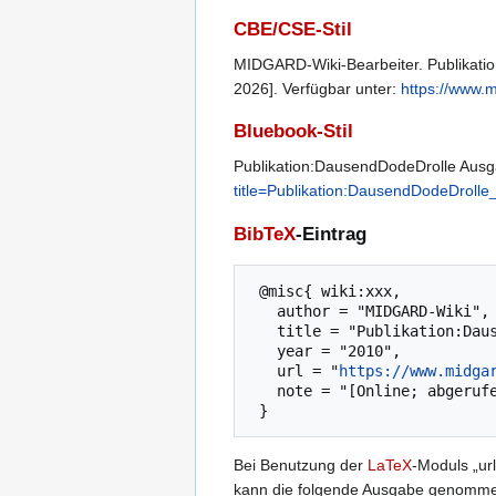
CBE/CSE-Stil
MIDGARD-Wiki-Bearbeiter. Publikatio
2026]. Verfügbar unter:
https://www.
Bluebook-Stil
Publikation:DausendDodeDrolle Ausg
title=Publikation:DausendDodeDroll
BibTeX
-Eintrag
 @misc{ wiki:xxx,

   author = "MIDGARD-Wiki",

   title = "Publikation:DausendDodeDrolle Ausgabe Nr. 17 --- MIDGARD-Wiki{,} ",

   year = "2010",

   url = "
https://www.midga
   note = "[Online; abgerufen am 8. August 2026]"

Bei Benutzung der
LaTeX
-Moduls „url
kann die folgende Ausgabe genomm