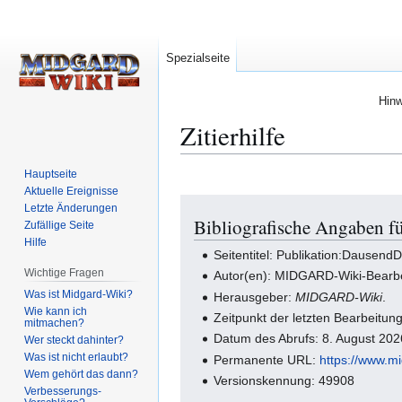
Spezialseite
Hinw
Zitierhilfe
Hauptseite
Aktuelle Ereignisse
Zur
Zur
Letzte Änderungen
Bibliografische Angaben f
Navigation
Suche
Zufällige Seite
springen
springen
Hilfe
Seitentitel: Publikation:Dausend
Wichtige Fragen
Autor(en): MIDGARD-Wiki-Bearbe
Was ist Midgard-Wiki?
Herausgeber:
MIDGARD-Wiki
.
Wie kann ich
Zeitpunkt der letzten Bearbeitu
mitmachen?
Datum des Abrufs: 8. August 20
Wer steckt dahinter?
Was ist nicht erlaubt?
Permanente URL:
https://www.m
Wem gehört das dann?
Versionskennung: 49908
Verbesserungs-