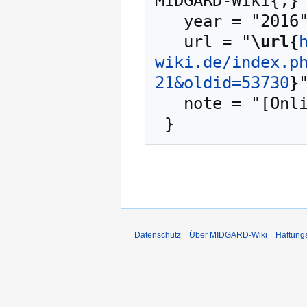
MIDGARD-Wiki{,} 
   year = "2016",

   url = "
\url{
wiki.de/index.p
21&oldid=53730
}
"
   note = "[Online; abgerufen am 8. August 2026]"

Datenschutz
Über MIDGARD-Wiki
Haftung