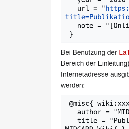
   url = "
https
title=Publikati
   note = "[Online; abgerufen am 8. August 2026]"

Bei Benutzung der
La
Bereich der Einleitung
Internetadresse ausg
werden:
 @misc{ wiki:xxx,

   author = "MIDGARD-Wiki",

   title = "Publikation:Gildenbrief 16-21 --- 