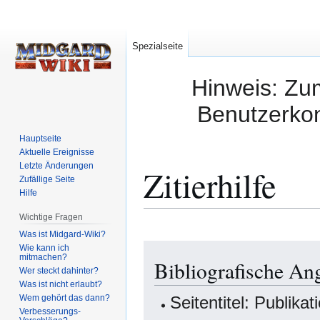
Spezialseite
Hinweis: Zum
Benutzerkon
Hauptseite
Aktuelle Ereignisse
Letzte Änderungen
Zitierhilfe
Zufällige Seite
Hilfe
Wichtige Fragen
Was ist Midgard-Wiki?
Zur
Zur
Wie kann ich
mitmachen?
Bibliografische An
Navigation
Suche
Wer steckt dahinter?
springen
springen
Was ist nicht erlaubt?
Wem gehört das dann?
Seitentitel: Publika
Verbesserungs-