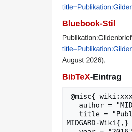
title=Publikation:Gild
Bluebook-Stil
Publikation:Gildenbrie
title=Publikation:Gild
August 2026).
BibTeX
-Eintrag
 @misc{ wiki:xxx,

   author = "MIDGARD-Wiki",

   title = "Publikation:Gildenbrief 16-21 --- 
MIDGARD-Wiki{,} 
   year = "2016",
