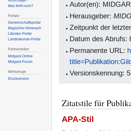
Vorschläge?
Autor(en): MIDGAR
Was fehlt noch?
Herausgeber:
MIDG
Portale
Gemeinschafts­portal
Zeitpunkt der letzt
Magischer Almanach
Literatur-Portal
Datum des Abrufs: 
Landeskunde-Portal
Permanente URL:
h
Partnerseiten
Midgard-Online
title=Publikation:G
Midgard-Forum
Versionskennung: 
Werkzeuge
Druckversion
Zitatstile für Publi
APA-Stil