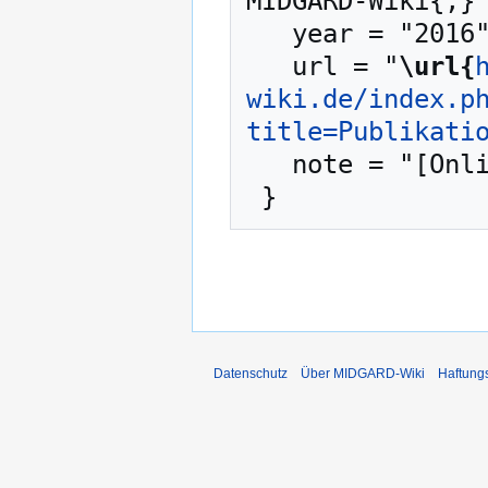
MIDGARD-Wiki{,} 
   year = "2016",

   url = "
\url{
wiki.de/index.p
title=Publikati
   note = "[Online; abgerufen am 8. August 2026]"

Datenschutz
Über MIDGARD-Wiki
Haftung