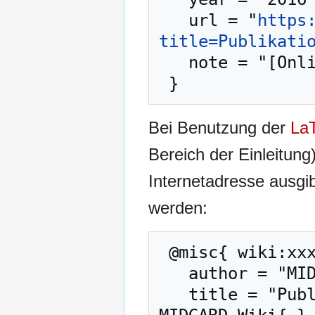
   url = "
https
title=Publikati
   note = "[Online; abgerufen am 8. August 2026]"

Bei Benutzung der
La
Bereich der Einleitung
Internetadresse ausg
werden:
 @misc{ wiki:xxx,

   author = "MIDGARD-Wiki",

   title = "Publikation:Riss in der Zeit --- 