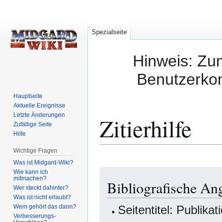
Spezialseite
Hinweis: Zum
Benutzerkon
Hauptseite
Aktuelle Ereignisse
Letzte Änderungen
Zitierhilfe
Zufällige Seite
Hilfe
Wichtige Fragen
Was ist Midgard-Wiki?
Zur
Zur
Wie kann ich
mitmachen?
Bibliografische Ang
Navigation
Suche
Wer steckt dahinter?
springen
springen
Was ist nicht erlaubt?
Wem gehört das dann?
Seitentitel: Publikat
Verbesserungs-