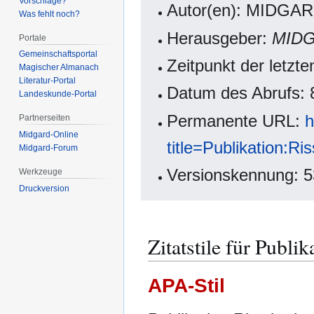
Vorschläge?
Autor(en): MIDGAR
Was fehlt noch?
Herausgeber:
MIDG
Portale
Gemeinschafts­portal
Zeitpunkt der letzt
Magischer Almanach
Literatur-Portal
Datum des Abrufs: 
Landeskunde-Portal
Permanente URL:
h
Partnerseiten
Midgard-Online
title=Publikation:R
Midgard-Forum
Versionskennung: 
Werkzeuge
Druckversion
Zitatstile für Publik
APA-Stil