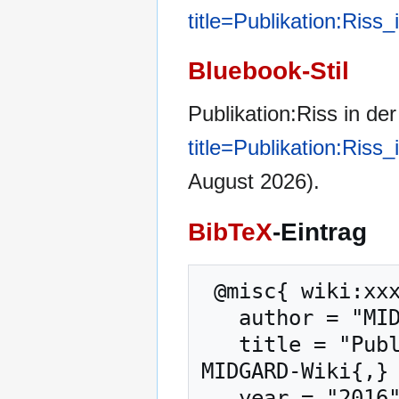
title=Publikation:Riss
Bluebook-Stil
Publikation:Riss in der
title=Publikation:Riss
August 2026).
BibTeX
-Eintrag
 @misc{ wiki:xxx,

   author = "MIDGARD-Wiki",

   title = "Publikation:Riss in der Zeit --- 
MIDGARD-Wiki{,} 
   year = "2016",
