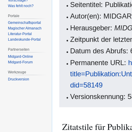
Vorschläge?
Seitentitel: Publik
Was fehlt noch?
Autor(en): MIDGAR
Portale
Gemeinschafts­portal
Herausgeber:
MIDG
Magischer Almanach
Literatur-Portal
Zeitpunkt der letzt
Landeskunde-Portal
Datum des Abrufs: 
Partnerseiten
Midgard-Online
Permanente URL:
h
Midgard-Forum
title=Publikation:
Werkzeuge
Druckversion
did=58149
Versionskennung: 
Zitatstile für Publi