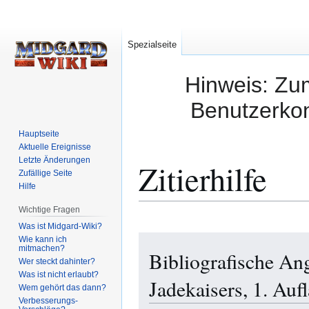
Spezialseite
Hinweis: Zum
Benutzerkon
Hauptseite
Aktuelle Ereignisse
Letzte Änderungen
Zitierhilfe
Zufällige Seite
Hilfe
Wichtige Fragen
Was ist Midgard-Wiki?
Zur
Zur
Wie kann ich
mitmachen?
Bibliografische An
Navigation
Suche
Wer steckt dahinter?
springen
springen
Was ist nicht erlaubt?
Jadekaisers, 1. Auf
Wem gehört das dann?
Verbesserungs-