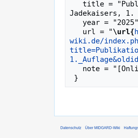
   title = "Publikation:Unter dem Schirm des 
Jadekaisers, 1. 
   year = "2025",

   url = "
\url{
wiki.de/index.p
title=Publikati
1._Auflage&oldi
   note = "[Online; abgerufen am 6. August 2026]"

Datenschutz
Über MIDGARD-Wiki
Haftung