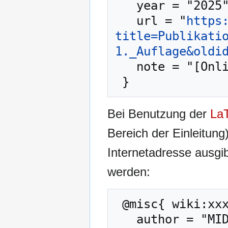
   year = "2025",

   url = "
https
title=Publikati
1._Auflage&oldi
   note = "[Online; abgerufen am 6. August 2026]"

Bei Benutzung der
La
Bereich der Einleitung
Internetadresse ausg
werden:
 @misc{ wiki:xxx,

   author = "MIDGARD-Wiki",
