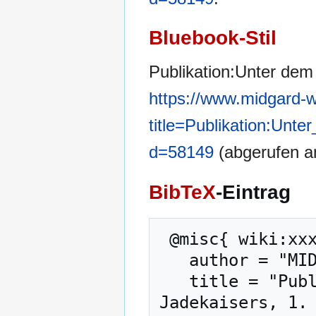
Bluebook-Stil
Publikation:Unter dem
https://www.midgard-w
title=Publikation:Unt
d=58149
(abgerufen a
BibTeX
-Eintrag
 @misc{ wiki:xxx,

   author = "MIDGARD-Wiki",

   title = "Publikation:Unter dem Schirm des 
Jadekaisers, 1. 