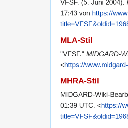
VFSF. (5. Juni 2004).
17:43 von
https://www
title=VFSF&oldid=196
MLA-Stil
"VFSF."
MIDGARD-Wi
<
https://www.midgard
MHRA-Stil
MIDGARD-Wiki-Bearbe
01:39 UTC, <
https://
title=VFSF&oldid=196