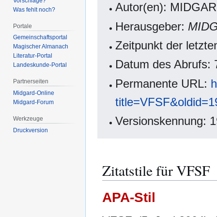
Vorschläge?
Autor(en): MIDGAR
Was fehlt noch?
Herausgeber:
MIDG
Portale
Gemeinschafts­portal
Zeitpunkt der letzt
Magischer Almanach
Literatur-Portal
Datum des Abrufs: 
Landeskunde-Portal
Permanente URL:
h
Partnerseiten
Midgard-Online
title=VFSF&oldid=
Midgard-Forum
Versionskennung: 
Werkzeuge
Druckversion
Zitatstile für VFSF
APA-Stil