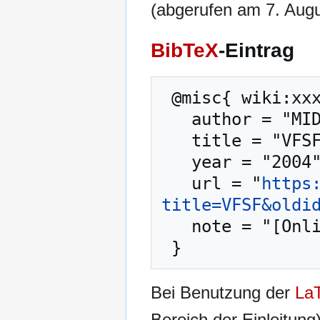
(abgerufen am 7. Augu
BibTeX
-Eintrag
 @misc{ wiki:xxx,

   author = "MIDGARD-Wiki",

   title = "VFSF --- MIDGARD-Wiki{,} ",

   year = "2004",

   url = "
https
title=VFSF&oldi
   note = "[Online; abgerufen am 7. August 2026]"

Bei Benutzung der
La
Bereich der Einleitung