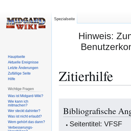
Spezialseite
Hinweis: Zum
Benutzerkon
Hauptseite
Aktuelle Ereignisse
Letzte Änderungen
Zitierhilfe
Zufällige Seite
Hilfe
Wichtige Fragen
Was ist Midgard-Wiki?
Zur
Zur
Wie kann ich
mitmachen?
Bibliografische An
Navigation
Suche
Wer steckt dahinter?
springen
springen
Was ist nicht erlaubt?
Wem gehört das dann?
Seitentitel: VFSF
Verbesserungs-