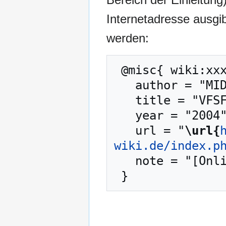
Internetadresse ausg
werden:
 @misc{ wiki:xxx,

   author = "MIDGARD-Wiki",

   title = "VFSF --- MIDGARD-Wiki{,} ",

   year = "2004",

   url = "
\url{
wiki.de/index.p
   note = "[Online; abgerufen am 7. August 2026]"
