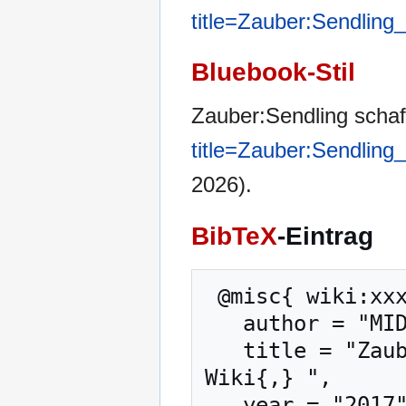
title=Zauber:Sendling
Bluebook-Stil
Zauber:Sendling scha
title=Zauber:Sendling
2026).
BibTeX
-Eintrag
 @misc{ wiki:xxx,

   author = "MIDGARD-Wiki",

   title = "Zauber:Sendling schaffen --- MIDGARD-
Wiki{,} ",

   year = "2017",
