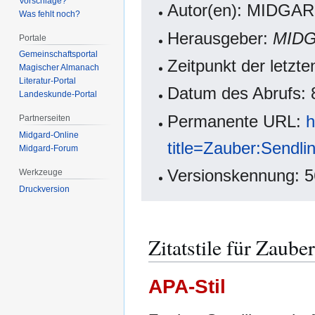
Vorschläge?
Autor(en): MIDGAR
Was fehlt noch?
Herausgeber:
MIDG
Portale
Gemeinschafts­portal
Zeitpunkt der letz
Magischer Almanach
Literatur-Portal
Datum des Abrufs: 
Landeskunde-Portal
Permanente URL:
h
Partnerseiten
Midgard-Online
title=Zauber:Sendl
Midgard-Forum
Versionskennung: 
Werkzeuge
Druckversion
Zitatstile für Zaube
APA-Stil