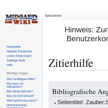
Spezialseite
Hinweis: Zum
Benutzerkon
Hauptseite
Aktuelle Ereignisse
Letzte Änderungen
Zitierhilfe
Zufällige Seite
Hilfe
Wichtige Fragen
Was ist Midgard-Wiki?
Zur
Zur
Wie kann ich
mitmachen?
Bibliografische An
Navigation
Suche
Wer steckt dahinter?
springen
springen
Was ist nicht erlaubt?
Wem gehört das dann?
Seitentitel: Zauber
Verbesserungs-