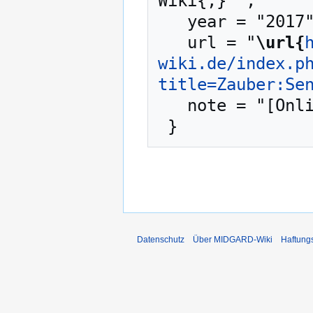
Wiki{,} ",

   year = "2017",

   url = "
\url{
wiki.de/index.p
title=Zauber:Se
   note = "[Online; abgerufen am 8. August 2026]"

Datenschutz
Über MIDGARD-Wiki
Haftung