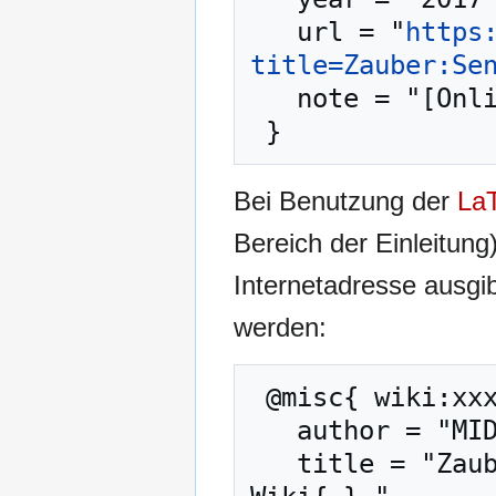
   url = "
https
title=Zauber:Se
   note = "[Online; abgerufen am 8. August 2026]"

Bei Benutzung der
La
Bereich der Einleitung
Internetadresse ausg
werden:
 @misc{ wiki:xxx,

   author = "MIDGARD-Wiki",

   title = "Zauber:Sendling schaffen --- MIDGARD-