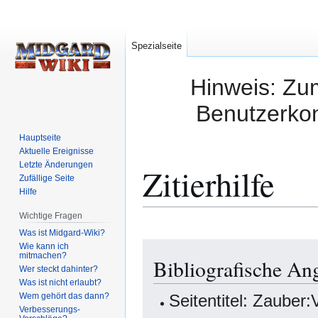
Spezialseite
Hinweis: Zum
Benutzerkon
Hauptseite
Aktuelle Ereignisse
Letzte Änderungen
Zitierhilfe
Zufällige Seite
Hilfe
Wichtige Fragen
Was ist Midgard-Wiki?
Zur
Zur
Wie kann ich
mitmachen?
Bibliografische An
Navigation
Suche
Wer steckt dahinter?
springen
springen
Was ist nicht erlaubt?
Wem gehört das dann?
Seitentitel: Zauber
Verbesserungs-