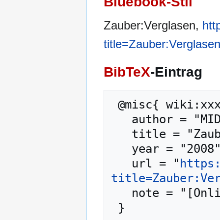
Bluebook-Stil
Zauber:Verglasen,
htt
title=Zauber:Verglase
BibTeX
-Eintrag
 @misc{ wiki:xxx,

   author = "MIDGARD-Wiki",

   title = "Zauber:Verglasen --- MIDGARD-Wiki{,} ",

   year = "2008",

   url = "
https
title=Zauber:Ve
   note = "[Online; abgerufen am 10. August 2026]"
