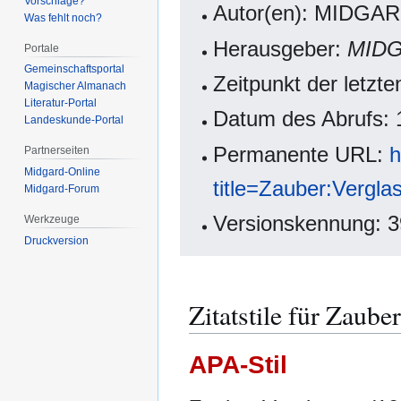
Vorschläge?
Autor(en): MIDGAR
Was fehlt noch?
Herausgeber:
MIDG
Portale
Gemeinschafts­portal
Zeitpunkt der letzt
Magischer Almanach
Literatur-Portal
Datum des Abrufs: 
Landeskunde-Portal
Permanente URL:
h
Partnerseiten
Midgard-Online
title=Zauber:Vergl
Midgard-Forum
Versionskennung: 
Werkzeuge
Druckversion
Zitatstile für Zaube
APA-Stil