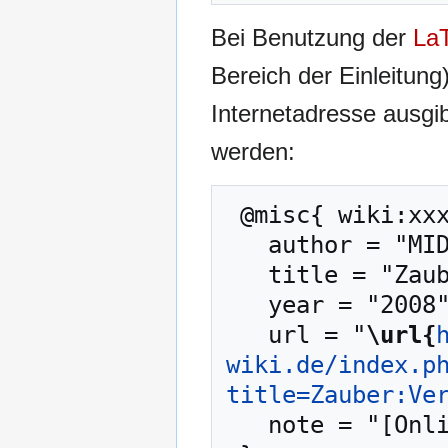
Bei Benutzung der
La
Bereich der Einleitung
Internetadresse ausg
werden:
 @misc{ wiki:xxx,

   author = "MIDGARD-Wiki",

   title = "Zauber:Verglasen --- MIDGARD-Wiki{,} ",

   year = "2008",

   url = "
\url{
wiki.de/index.p
title=Zauber:Ve
   note = "[Online; abgerufen am 10. August 2026]"
