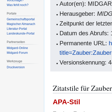
Vorschläge?
Autor(en): MIDGAR
Was fehlt noch?
Herausgeber:
MIDG
Portale
Gemeinschafts­portal
Zeitpunkt der letz
Magischer Almanach
Literatur-Portal
Datum des Abrufs: 
Landeskunde-Portal
Permanente URL:
h
Partnerseiten
Midgard-Online
title=Zauber:Zaube
Midgard-Forum
Versionskennung: 
Werkzeuge
Druckversion
Zitatstile für Zaub
APA-Stil