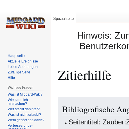
Spezialseite
Hinweis: Zum
Benutzerkon
Hauptseite
Aktuelle Ereignisse
Letzte Änderungen
Zitierhilfe
Zufällige Seite
Hilfe
Wichtige Fragen
Was ist Midgard-Wiki?
Zur
Zur
Wie kann ich
mitmachen?
Bibliografische An
Navigation
Suche
Wer steckt dahinter?
springen
springen
Was ist nicht erlaubt?
Wem gehört das dann?
Seitentitel: Zauber
Verbesserungs-