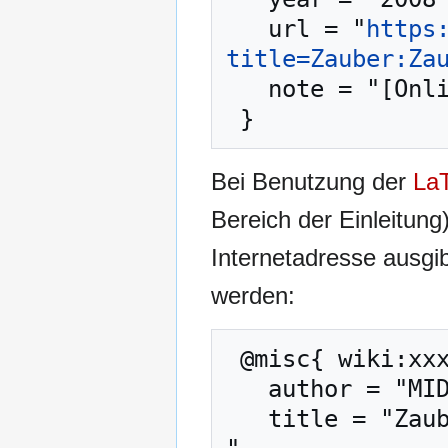
   url = "
https
title=Zauber:Za
   note = "[Online; abgerufen am 10. August 2026]"

Bei Benutzung der
La
Bereich der Einleitung
Internetadresse ausg
werden:
 @misc{ wiki:xxx,

   author = "MIDGARD-Wiki",

   title = "Zauber:Zaubermotten --- MIDGARD-Wiki{,} 