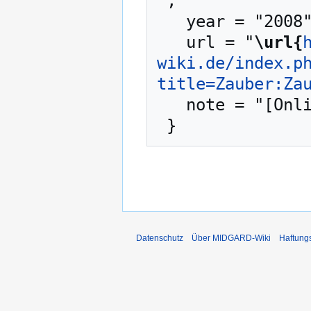
",

   year = "2008",

   url = "
\url{
wiki.de/index.p
title=Zauber:Za
   note = "[Online; abgerufen am 10. August 2026]"

Datenschutz
Über MIDGARD-Wiki
Haftung