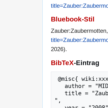
title=Zauber:Zauberm
Bluebook-Stil
Zauber:Zaubermotten
title=Zauber:Zauberm
2026).
BibTeX
-Eintrag
 @misc{ wiki:xxx,

   author = "MIDGARD-Wiki",

   title = "Zauber:Zaubermotten --- MIDGARD-Wiki{,} 
",

   year = "2008",
