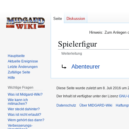
Seite
Diskussion
Hinweis: Zum Anlegen od
Spielerfigur
Weiterleitung
Hauptseite
Aktuelle Ereignisse
Zur
Zur
Weiterleitung nach:
Abenteurer
Letzte Änderungen
Navigation
Suche
Zufällige Seite
springen
springen
Hilfe
Wichtige Fragen
Diese Seite wurde zuletzt am 8. Juli 2016 um 
Was ist Midgard-Wiki?
Der Inhalt ist verfügbar unter der Lizenz
GNU-Li
Wie kann ich
mitmachen?
Datenschutz
Über MIDGARD-Wiki
Haftung
Wer steckt dahinter?
Was ist nicht erlaubt?
Wem gehört das dann?
Verbesserungs-