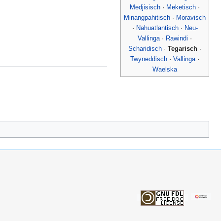
Medjisisch
·
Meketisch
·
Minangpahitisch
·
Moravisch
·
Nahuatlantisch
·
Neu-
Vallinga
·
Rawindi
·
Scharidisch
·
Tegarisch
·
Twyneddisch
·
Vallinga
·
Waelska