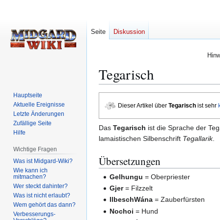
Seite
Diskussion
Hinw
Tegarisch
Hauptseite
Zur
Zur
Aktuelle Ereignisse
Dieser Artikel über
Tegarisch
ist sehr
Navigation
Suche
Letzte Änderungen
springen
springen
Zufällige Seite
Das
Tegarisch
ist die Sprache der Te
Hilfe
lamaistischen Silbenschrift
Tegallarik
.
Wichtige Fragen
Übersetzungen
Was ist Midgard-Wiki?
Wie kann ich
Gelhungu
= Oberpriester
mitmachen?
Wer steckt dahinter?
Gjer
= Filzzelt
Was ist nicht erlaubt?
IlbeschWána
= Zauberfürsten
Wem gehört das dann?
Nochoi
= Hund
Verbesserungs-