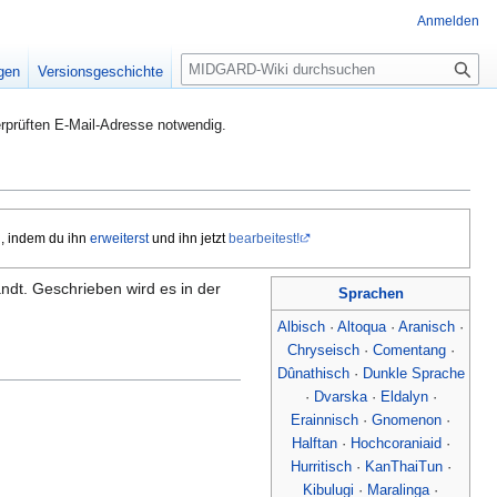
Anmelden
S
igen
Versionsgeschichte
u
c
rprüften E-Mail-Adresse notwendig.
h
e
i, indem du ihn
erweiterst
und ihn jetzt
bearbeitest!
ndt. Geschrieben wird es in der
Sprachen
Albisch
·
Altoqua
·
Aranisch
·
Chryseisch
·
Comentang
·
Dûnathisch
·
Dunkle Sprache
·
Dvarska
·
Eldalyn
·
Erainnisch
·
Gnomenon
·
Halftan
·
Hochcoraniaid
·
Hurritisch
·
KanThaiTun
·
Kibulugi
·
Maralinga
·