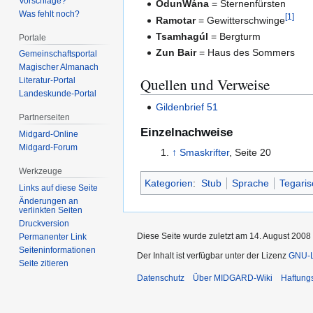
Vorschläge?
OdunWána
= Sternenfürsten
Was fehlt noch?
[
1
]
Ramotar
= Gewitterschwinge
Tsamhagúl
= Bergturm
Portale
Zun Bair
= Haus des Sommers
Gemeinschafts­portal
Magischer Almanach
Quellen und Verweise
Literatur-Portal
Landeskunde-Portal
Gildenbrief 51
Partnerseiten
Einzelnachweise
Midgard-Online
Midgard-Forum
↑
Smaskrifter
, Seite 20
Werkzeuge
Kategorien
:
Stub
Sprache
Tegari
Links auf diese Seite
Änderungen an
verlinkten Seiten
Druckversion
Diese Seite wurde zuletzt am 14. August 2008
Permanenter Link
Seiten­­informationen
Der Inhalt ist verfügbar unter der Lizenz
GNU-Li
Seite zitieren
Datenschutz
Über MIDGARD-Wiki
Haftung