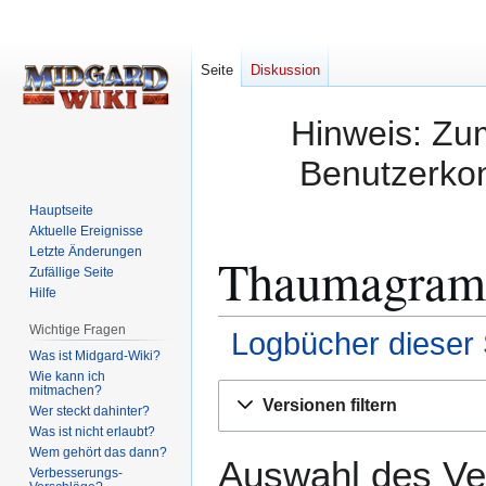
Seite
Diskussion
Hinweis: Zum
Benutzerkon
Hauptseite
Aktuelle Ereignisse
Letzte Änderungen
Thaumagramm
Zufällige Seite
Hilfe
Wichtige Fragen
Logbücher dieser 
Was ist Midgard-Wiki?
Wie kann ich
Zur
Zur
mitmachen?
Versionen filtern
Wer steckt dahinter?
Navigation
Suche
Was ist nicht erlaubt?
springen
springen
Wem gehört das dann?
Auswahl des Ver
Verbesserungs-