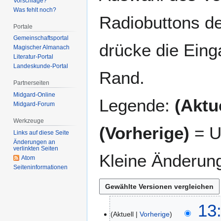
Vorschläge?
Was fehlt noch?
Radiobuttons de
Portale
Gemeinschafts­portal
drücke die Eing
Magischer Almanach
Literatur-Portal
Landeskunde-Portal
Rand.
Partnerseiten
Midgard-Online
Legende:
(Aktue
Midgard-Forum
Werkzeuge
(Vorherige)
= U
Links auf diese Seite
Änderungen an
verlinkten Seiten
Kleine Änderun
Atom
Seiten­­informationen
2
13
Aktuell
Vorherige
4