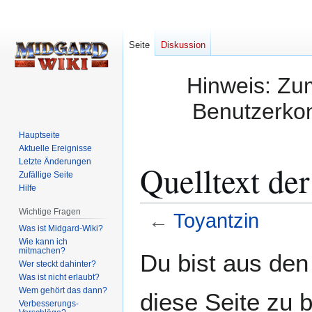
Seite
Diskussion
Hinweis: Zum
Benutzerkon
Hauptseite
Aktuelle Ereignisse
Letzte Änderungen
Quelltext der
Zufällige Seite
Hilfe
Wichtige Fragen
←
Toyantzin
Was ist Midgard-Wiki?
Wie kann ich
Zur
Zur
mitmachen?
Du bist aus den
Wer steckt dahinter?
Navigation
Suche
Was ist nicht erlaubt?
springen
springen
Wem gehört das dann?
diese Seite zu 
Verbesserungs-