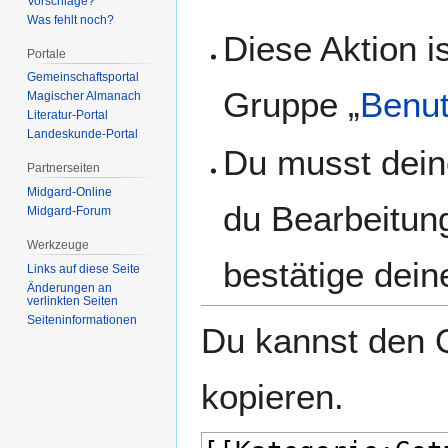
Vorschläge?
Was fehlt noch?
Diese Aktion i
Portale
Gemeinschafts­portal
Gruppe „
Benut
Magischer Almanach
Literatur-Portal
Landeskunde-Portal
Du musst dein
Partnerseiten
Midgard-Online
du Bearbeitun
Midgard-Forum
Werkzeuge
bestätige dein
Links auf diese Seite
Änderungen an
verlinkten Seiten
Seiten­­informationen
Du kannst den Q
kopieren.