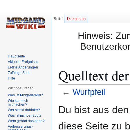
Seite
Diskussion
Hinweis: Zum
Benutzerkon
Hauptseite
Aktuelle Ereignisse
Letzte Änderungen
Quelltext der
Zufällige Seite
Hilfe
Wichtige Fragen
←
Wurfpfeil
Was ist Midgard-Wiki?
Wie kann ich
Zur
Zur
mitmachen?
Du bist aus den
Wer steckt dahinter?
Navigation
Suche
Was ist nicht erlaubt?
springen
springen
Wem gehört das dann?
diese Seite zu 
Verbesserungs-