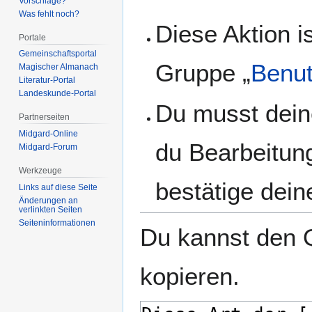
Vorschläge?
Was fehlt noch?
Diese Aktion i
Portale
Gemeinschafts­portal
Gruppe „
Benut
Magischer Almanach
Literatur-Portal
Landeskunde-Portal
Du musst dein
Partnerseiten
Midgard-Online
du Bearbeitun
Midgard-Forum
Werkzeuge
bestätige dein
Links auf diese Seite
Änderungen an
verlinkten Seiten
Seiten­­informationen
Du kannst den Q
kopieren.