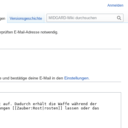
Anmelden
S
igen
Versionsgeschichte
u
c
rprüften E-Mail-Adresse notwendig.
h
e
e und bestätige deine E-Mail in den
Einstellungen
.