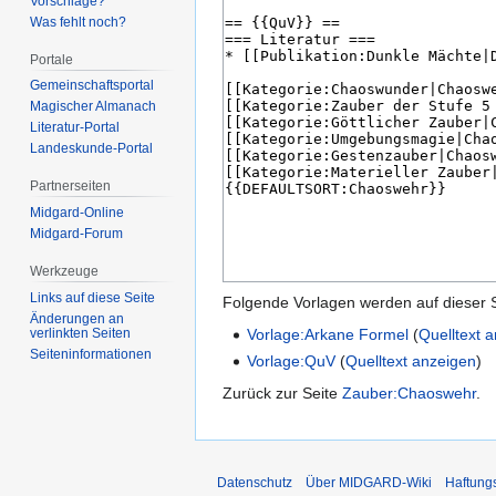
Vorschläge?
Was fehlt noch?
Portale
Gemeinschafts­portal
Magischer Almanach
Literatur-Portal
Landeskunde-Portal
Partnerseiten
Midgard-Online
Midgard-Forum
Werkzeuge
Links auf diese Seite
Folgende Vorlagen werden auf dieser 
Änderungen an
verlinkten Seiten
Vorlage:Arkane Formel
(
Quelltext 
Seiten­­informationen
Vorlage:QuV
(
Quelltext anzeigen
)
Zurück zur Seite
Zauber:Chaoswehr
.
Datenschutz
Über MIDGARD-Wiki
Haftung