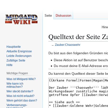
Seite
Diskussion
Hinw
Quelltext der Seite 
←
Zauber:Chaoswehr
Hauptseite
Aktuelle Ereignisse
Zur
Zur
Du bist aus den folgenden Gründen nich
Letzte Änderungen
Navigation
Suche
Diese Aktion ist auf Benutzer besch
Zufällige Seite
springen
springen
Hilfe
Du musst deine E-Mail-Adresse erst
Wichtige Fragen
Du kannst den Quelltext dieser Seite b
Was ist Midgard-Wiki?
Wie kann ich
mitmachen?
Wer steckt dahinter?
Was ist nicht erlaubt?
Wem gehört das dann?
Verbesserungs-