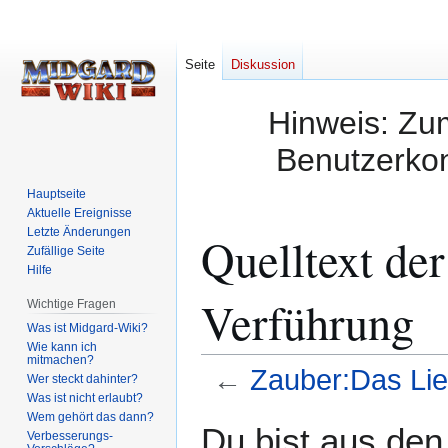
Seite
Diskussion
Hinweis: Zum
Benutzerkon
Hauptseite
Aktuelle Ereignisse
Letzte Änderungen
Quelltext de
Zufällige Seite
Hilfe
Verführung
Wichtige Fragen
Was ist Midgard-Wiki?
Wie kann ich
mitmachen?
←
Zauber:Das Lie
Wer steckt dahinter?
Was ist nicht erlaubt?
Wem gehört das dann?
Zur
Zur
Du bist aus den
Verbesserungs-
Navigation
Suche