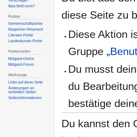
Vorschläge?
springen
springen
Was fehlt noch?
diese Seite zu 
Portale
Gemeinschafts­portal
Magischer Almanach
Diese Aktion i
Literatur-Portal
Landeskunde-Portal
Gruppe „
Benut
Partnerseiten
Midgard-Online
Midgard-Forum
Du musst dein
Werkzeuge
du Bearbeitun
Links auf diese Seite
Änderungen an
verlinkten Seiten
Seiten­­informationen
bestätige dein
Du kannst den Q