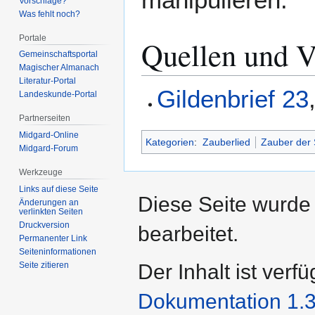
Vorschläge?
Was fehlt noch?
Portale
Quellen und V
Gemeinschafts­portal
Magischer Almanach
Literatur-Portal
Gildenbrief 23
Landeskunde-Portal
Partnerseiten
Midgard-Online
Kategorien
:
Zauberlied
Zauber der 
Midgard-Forum
Werkzeuge
Links auf diese Seite
Diese Seite wurde
Änderungen an
verlinkten Seiten
Druckversion
bearbeitet.
Permanenter Link
Seiten­­informationen
Der Inhalt ist verf
Seite zitieren
Dokumentation 1.3