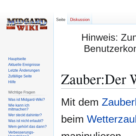
Seite
Diskussion
Hinweis: Zum
Benutzerkon
Hauptseite
Aktuelle Ereignisse
Letzte Änderungen
Zauber:Der W
Zufällige Seite
Hilfe
Wichtige Fragen
Zur
Zur
Mit dem
Zauber
Was ist Midgard-Wiki?
Navigation
Suche
Wie kann ich
mitmachen?
springen
springen
Wer steckt dahinter?
beim
Wetterzau
Was ist nicht erlaubt?
Wem gehört das dann?
manipulieren.
Verbesserungs-