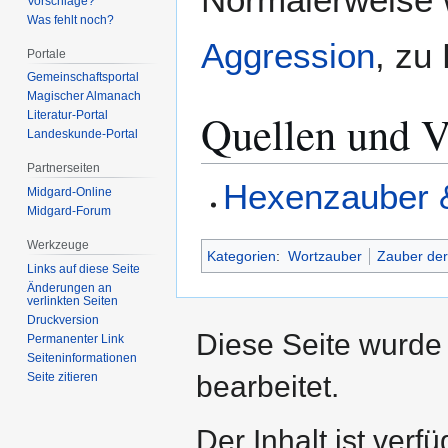
Vorschläge?
Was fehlt noch?
Aggression
, zu
Portale
Gemeinschafts­portal
Magischer Almanach
Quellen und V
Literatur-Portal
Landeskunde-Portal
Partnerseiten
Hexenzauber &
Midgard-Online
Midgard-Forum
Werkzeuge
Kategorien
:
Wortzauber
Zauber der
Links auf diese Seite
Änderungen an
verlinkten Seiten
Druckversion
Diese Seite wurde
Permanenter Link
Seiten­­informationen
Seite zitieren
bearbeitet.
Der Inhalt ist verf