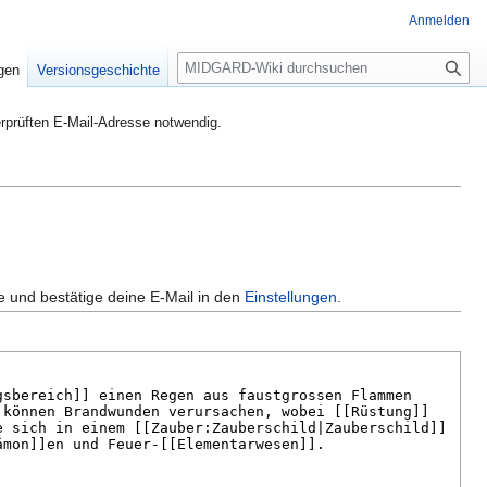
Anmelden
S
igen
Versionsgeschichte
u
c
rprüften E-Mail-Adresse notwendig.
h
e
e und bestätige deine E-Mail in den
Einstellungen
.