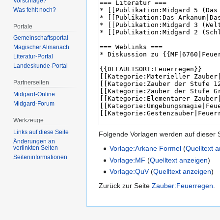
Vorschläge?
Was fehlt noch?
Portale
Gemeinschafts­portal
Magischer Almanach
Literatur-Portal
Landeskunde-Portal
Partnerseiten
Midgard-Online
Midgard-Forum
Werkzeuge
Links auf diese Seite
Folgende Vorlagen werden auf dieser 
Änderungen an
verlinkten Seiten
Vorlage:Arkane Formel
(
Quelltext 
Seiten­­informationen
Vorlage:MF
(
Quelltext anzeigen
)
Vorlage:QuV
(
Quelltext anzeigen
)
Zurück zur Seite
Zauber:Feuerregen
.