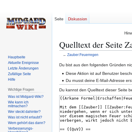
Seite
Diskussion
Hinw
Quelltext der Seite 
←
Zauber:Feuerregen
Hauptseite
Aktuelle Ereignisse
Zur
Zur
Du bist aus den folgenden Gründen nich
Letzte Änderungen
Navigation
Suche
Diese Aktion ist auf Benutzer besch
Zufällige Seite
springen
springen
Hilfe
Du musst deine E-Mail-Adresse erst
Wichtige Fragen
Du kannst den Quelltext dieser Seite b
Was ist Midgard-Wiki?
Wie kann ich
mitmachen?
Wer steckt dahinter?
Was ist nicht erlaubt?
Wem gehört das dann?
Verbesserungs-