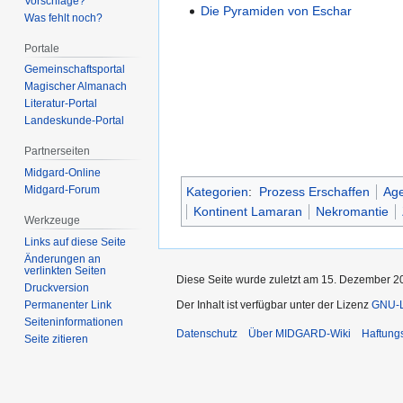
Vorschläge?
Die Pyramiden von Eschar
Was fehlt noch?
Portale
Gemeinschafts­portal
Magischer Almanach
Literatur-Portal
Landeskunde-Portal
Partnerseiten
Midgard-Online
Midgard-Forum
Kategorien
:
Prozess Erschaffen
Age
Kontinent Lamaran
Nekromantie
Werkzeuge
Links auf diese Seite
Änderungen an
verlinkten Seiten
Diese Seite wurde zuletzt am 15. Dezember 2
Druckversion
Der Inhalt ist verfügbar unter der Lizenz
GNU-Li
Permanenter Link
Seiten­­informationen
Datenschutz
Über MIDGARD-Wiki
Haftung
Seite zitieren