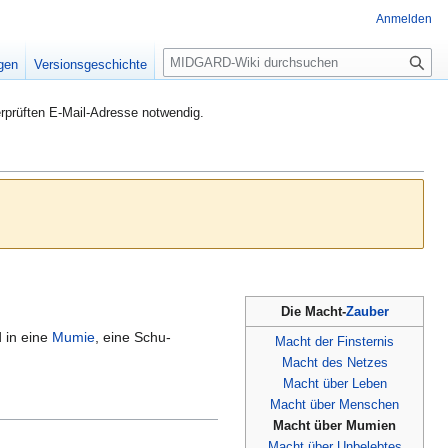
Anmelden
S
igen
Versionsgeschichte
u
c
rprüften E-Mail-Adresse notwendig.
h
e
Die Macht-
Zauber
 in eine
Mumie
, eine Schu-
Macht der Finsternis
Macht des Netzes
Macht über Leben
Macht über Menschen
Macht über Mumien
Macht über Unbelebtes