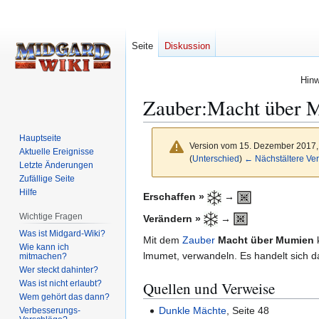
Seite
Diskussion
Hinw
Zauber:Macht über 
Hauptseite
Version vom 15. Dezember 2017,
Aktuelle Ereignisse
(
Unterschied
)
← Nächstältere Ver
Letzte Änderungen
Zufällige Seite
Hilfe
Zur
Zur
Erschaffen »
→
Navigation
Suche
Wichtige Fragen
Verändern »
→
springen
springen
Was ist Midgard-Wiki?
Mit dem
Zauber
Macht über Mumien
Wie kann ich
lmumet, verwandeln. Es handelt sich 
mitmachen?
Wer steckt dahinter?
Was ist nicht erlaubt?
Quellen und Verweise
Wem gehört das dann?
Dunkle Mächte
, Seite 48
Verbesserungs-