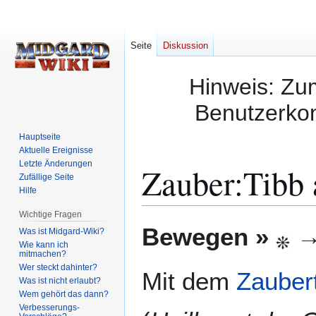
Seite
Diskussion
Hinweis: Zum
Benutzerkon
Hauptseite
Aktuelle Ereignisse
Letzte Änderungen
Zauber:Tibb
Zufällige Seite
Hilfe
Wichtige Fragen
Zur
Zur
Bewegen »
Was ist Midgard-Wiki?
Navigation
Suche
Wie kann ich
mitmachen?
springen
springen
Wer steckt dahinter?
Mit dem
Zauber
Was ist nicht erlaubt?
Wem gehört das dann?
Verbesserungs-