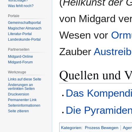
(
Heilkunst der 
Vorschläge?
Was fehlt noch?
von Midgard ver
Portale
Gemeinschafts­portal
Magischer Almanach
Wesen vor
Orm
Literatur-Portal
Landeskunde-Portal
Zauber
Austrei
Partnerseiten
Midgard-Online
Midgard-Forum
Quellen und V
Werkzeuge
Links auf diese Seite
Änderungen an
verlinkten Seiten
Das Kompend
Druckversion
Permanenter Link
Seiten­­informationen
Die Pyramiden
Seite zitieren
Kategorien
:
Prozess Bewegen
Age