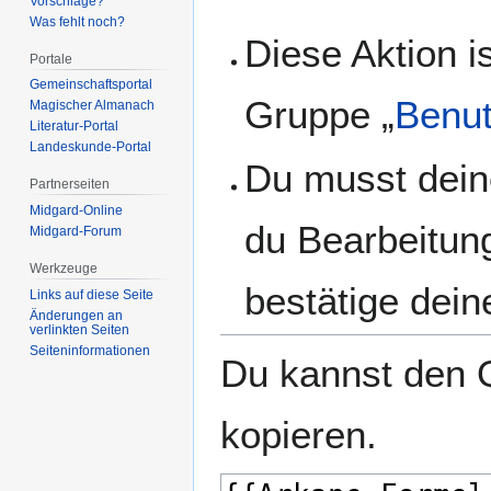
Vorschläge?
Was fehlt noch?
Diese Aktion i
Portale
Gemeinschafts­portal
Gruppe „
Benut
Magischer Almanach
Literatur-Portal
Landeskunde-Portal
Du musst dein
Partnerseiten
Midgard-Online
du Bearbeitun
Midgard-Forum
Werkzeuge
bestätige dein
Links auf diese Seite
Änderungen an
verlinkten Seiten
Seiten­­informationen
Du kannst den Q
kopieren.