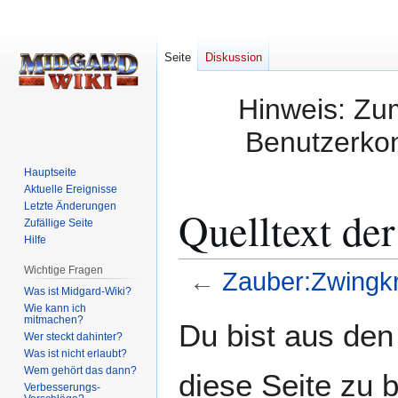
Seite
Diskussion
Hinweis: Zum
Benutzerkon
Hauptseite
Aktuelle Ereignisse
Letzte Änderungen
Quelltext de
Zufällige Seite
Hilfe
Wichtige Fragen
←
Zauber:Zwingkr
Was ist Midgard-Wiki?
Wie kann ich
Zur
Zur
mitmachen?
Du bist aus den
Wer steckt dahinter?
Navigation
Suche
Was ist nicht erlaubt?
springen
springen
Wem gehört das dann?
diese Seite zu 
Verbesserungs-