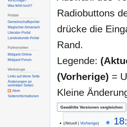
Vorschläge?
Was fehlt noch?
Radiobuttons de
Portale
Gemeinschafts­portal
drücke die Eing
Magischer Almanach
Literatur-Portal
Landeskunde-Portal
Rand.
Partnerseiten
Midgard-Online
Legende:
(Aktue
Midgard-Forum
Werkzeuge
(Vorherige)
= U
Links auf diese Seite
Änderungen an
verlinkten Seiten
Kleine Änderun
Atom
Seiten­­informationen
1
18
Aktuell
Vorherige
0