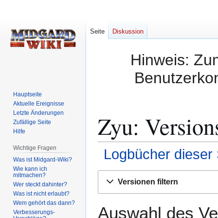
Seite
Diskussion
Hinweis: Zum
Benutzerkon
Hauptseite
Aktuelle Ereignisse
Letzte Änderungen
Zyu: Version
Zufällige Seite
Hilfe
Wichtige Fragen
Logbücher dieser 
Was ist Midgard-Wiki?
Wie kann ich
Zur
Zur
mitmachen?
Versionen filtern
Wer steckt dahinter?
Navigation
Suche
Was ist nicht erlaubt?
springen
springen
Wem gehört das dann?
Auswahl des Ver
Verbesserungs-